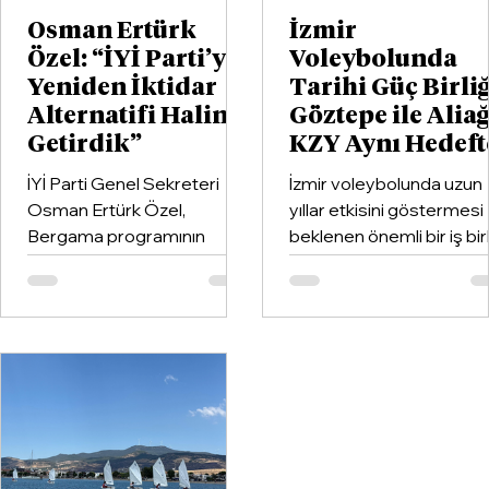
Osman Ertürk
İzmir
Özel: “İYİ Parti’yi
Voleybolunda
Yeniden İktidar
Tarihi Güç Birliğ
Alternatifi Haline
Göztepe ile Alia
Getirdik”
KZY Aynı Hedeft
İYİ Parti Genel Sekreteri
İzmir voleybolunda uzun
Osman Ertürk Özel,
yıllar etkisini göstermesi
Bergama programının
beklenen önemli bir iş birl
ardından geldiği Dikili’de
hayata geçirildi. Kentin k
partisinin ilçe teşkilatıyla
kulüplerinden Göztepe
buluştu.
Spor Kulübü ile İzmir'in e
büyük voleybol altyapı
organizasyonlarından
Aliağa KZY Spor Kulübü,
voleybol branşında güçle
birleştiren kapsamlı bir iş
birliği protokolüne imza at