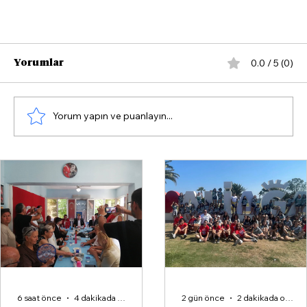
0.0 / 5 (0)
Yorumlar
Yorum yapın ve puanlayın...
İzmir Körfezi’nde Balık Ölümlerinin
Nedeni: Kirlilik ve Oksijen Yetersizliği!
6 saat önce
4 dakikada okunur
2 gün önce
2 dakikada okunur