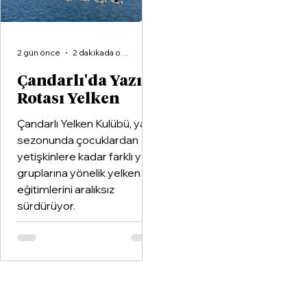
2 gün önce
2 dakikada okunur
Çandarlı'da Yazın
Rotası Yelken
Çandarlı Yelken Kulübü, yaz
sezonunda çocuklardan
yetişkinlere kadar farklı yaş
gruplarına yönelik yelken
eğitimlerini aralıksız
sürdürüyor.