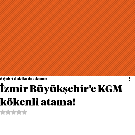
8 Şub
1 dakikada okunur
İzmir Büyükşehir’e KGM
kökenli atama!
5 üzerinden NaN yıldız