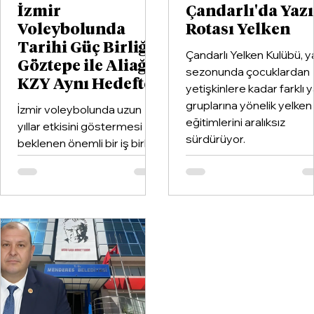
İzmir
Çandarlı'da Yaz
Voleybolunda
Rotası Yelken
Tarihi Güç Birliği:
Çandarlı Yelken Kulübü, y
Göztepe ile Aliağa
sezonunda çocuklardan
KZY Aynı Hedefte
yetişkinlere kadar farklı 
gruplarına yönelik yelken
İzmir voleybolunda uzun
eğitimlerini aralıksız
yıllar etkisini göstermesi
sürdürüyor.
beklenen önemli bir iş birliği
hayata geçirildi. Kentin köklü
kulüplerinden Göztepe
Spor Kulübü ile İzmir'in en
büyük voleybol altyapı
organizasyonlarından
Aliağa KZY Spor Kulübü,
voleybol branşında güçlerini
birleştiren kapsamlı bir iş
birliği protokolüne imza attı.