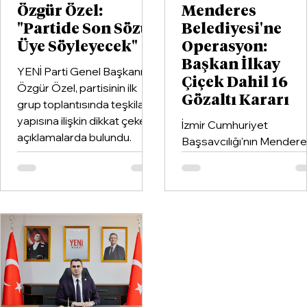
Özgür Özel:
Menderes
"Partide Son Sözü
Belediyesi'ne
Üye Söyleyecek"
Operasyon:
Başkan İlkay
YENİ Parti Genel Başkanı
Çiçek Dahil 16
Özgür Özel, partisinin ilk
Gözaltı Kararı
grup toplantısında teşkilat
yapısına ilişkin dikkat çeken
İzmir Cumhuriyet
açıklamalarda bulundu.
Başsavcılığı'nın Mender
Belediyesi'ne yönelik
yürüttüğü soruşturma
kapsamında Belediye
Başkanı İlkay Çiçek'in de
aralarında bulunduğu 16
şüpheli hakkında gözaltı
kararı verildi.