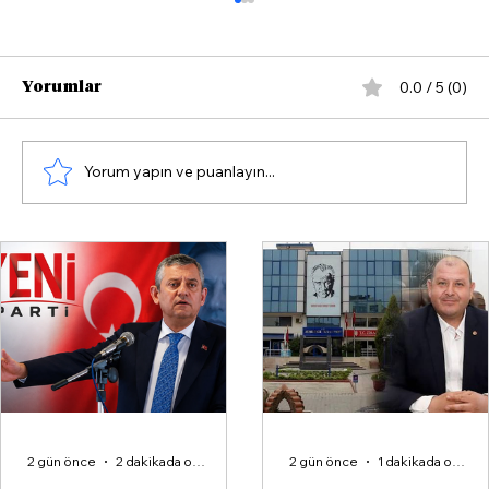
0.0 / 5 (0)
Yorumlar
Yorum yapın ve puanlayın...
Veysel Şahin’den “Terörsüz
Türkiye” vurgusu: İzmir en güçlü
siyasi merkez olacak
2 gün önce
2 dakikada okunur
2 gün önce
1 dakikada okunur