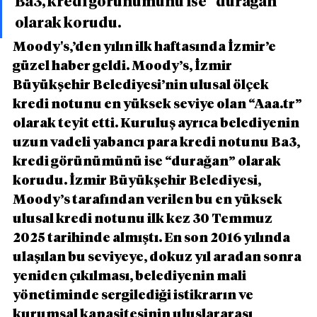
Ba3, kredi görünümünü ise “durağan” 
olarak korudu.
Moody's,’den yılın ilk haftasında İzmir’e 
güzel haber geldi. Moody’s, İzmir 
Büyükşehir Belediyesi’nin ulusal ölçek 
kredi notunu en yüksek seviye olan “Aaa.tr” 
olarak teyit etti. Kuruluş ayrıca belediyenin 
uzun vadeli yabancı para kredi notunu Ba3, 
kredi görünümünü ise “durağan” olarak 
korudu. İzmir Büyükşehir Belediyesi, 
Moody’s tarafından verilen bu en yüksek 
ulusal kredi notunu ilk kez 30 Temmuz 
2025 tarihinde almıştı. En son 2016 yılında 
ulaşılan bu seviyeye, dokuz yıl aradan sonra 
yeniden çıkılması, belediyenin mali 
yönetiminde sergilediği istikrarın ve 
kurumsal kapasitesinin uluslararası 