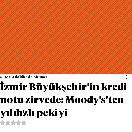
6 Oca
2 dakikada okunur
İzmir Büyükşehir’in kredi
notu zirvede: Moody’s’ten
yıldızlı pekiyi
5 üzerinden NaN yıldız