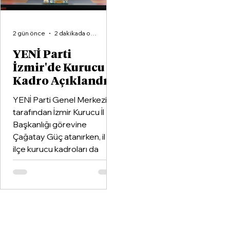
2 gün önce
2 dakikada okunur
YENİ Parti
İzmir'de Kurucu
Kadro Açıklandı
YENİ Parti Genel Merkezi
tarafından İzmir Kurucu İl
Başkanlığı görevine
Çağatay Güç atanırken, il ve
ilçe kurucu kadroları da
netleşti.