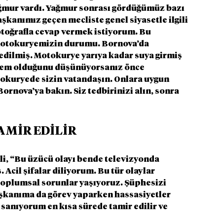
yağmur vardı. Yağmur sonrası gördüğümüz bazı 
kanımız geçen mecliste genel siyasetle ilgili 
fotoğrafla cevap vermek istiyorum. Bu 
motokuryemizin durumu. Bornova’da 
edilmiş. Motokurye yarıya kadar suya girmiş 
blem olduğunu düşünüyorsanız önce 
kuryede sizin vatandaşın. Onlara uygun 
ornova’ya bakın. Siz tedbirinizi alın, sonra 
AMİR EDİLİR
ili, “Bu üzücü olayı bende televizyonda 
 Acil şifalar diliyorum. Bu tür olaylar 
 toplumsal sorunlar yaşıyoruz. Şüphesizi 
aşkanıma da görev yaparken hassasiyetler 
sanıyorum en kısa sürede tamir edilir ve 