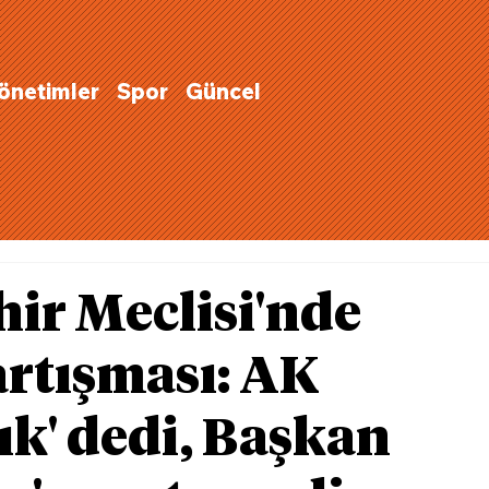
Yönetimler
Spor
Güncel
ir Meclisi'nde
artışması: AK
ık' dedi, Başkan