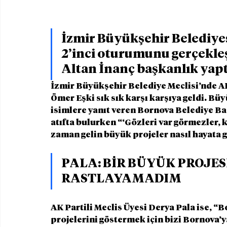
İzmir Büyükşehir Belediyes
2’inci oturumunu gerçekleşt
Altan İnanç başkanlık yapt
İzmir Büyükşehir Belediye Meclisi’nde AK
Ömer Eşki sık sık karşı karşıya geldi. Büy
isimlere yanıt veren Bornova Belediye Baş
atıfta bulurken “‘Gözleri var görmezler, k
zaman gelin büyük projeler nasıl hayata ge
PALA: BİR BÜYÜK PROJES
RASTLAYAMADIM
AK Partili Meclis Üyesi Derya Pala ise, 
projelerini göstermek için bizi Bornova’y