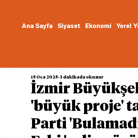
Ana Sayfa
Siyaset
Ekonomi
Yerel 
15 Oca 2025
3 dakikada okunur
İzmir Büyükşeh
'büyük proje' t
Parti 'Bulamad