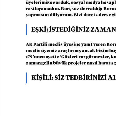
üyelerimize sorduk, sosyal medya hesapla
rastlayamadım. Borçsuz devraldığı Bornov
yapmasını diliyorum. Bizi davet ederse gi
EŞKİ: İSTEDİĞİNİZ ZAMAN
AK Partili meclis üyesine yanıt veren Bo
meclis üyemiz araştırmış ancak bizim büy
179’uncu ayette ‘Gözleri var görmezler, ku
zaman gelin büyük projeler nasıl hayata ge
KİŞİLİ: SİZ TEDBİRİNİZİ 