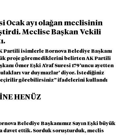
i Ocak ayı olağan meclisinin 
irdi. Meclise Başkan Vekili 
ı.
 Partili isimlerle Bornova Belediye Başkanı 
ük proje göremediklerini belirten AK Partili 
kanı Ömer Eşki A’raf Suresi 179’uncu ayetten 
ulakları var duymazlar’ diyor. İstediğiniz 
çirilir görebilirsiniz” ifadelerini kullandı
İNE HENÜZ 
“Bornova Belediye Başkanımız Sayın Eşki büyük 
a davet ettik. Sorduk soruşturduk, meclis 