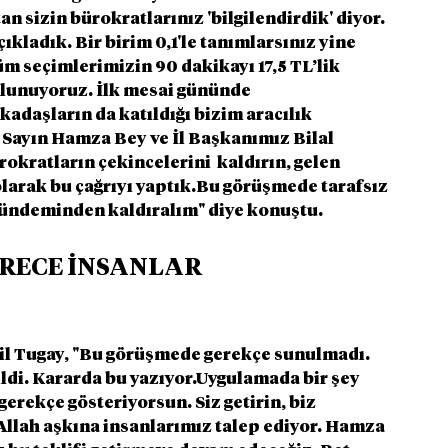
tan sizin bürokratlarınız 'bilgilendirdik' diyor.  
ıkladık. Bir birim 0,1'le tanımlarsınız yine 
m seçimlerimizin 90 dakikayı 17,5 TL’lik 
ulunuyoruz. İlk mesai gününde 
kadaşların da katıldığı bizim aracılık 
Sayın Hamza Bey ve İl Başkanımız Bilal 
rokratların çekincelerini  kaldırın, gelen 
larak bu çağrıyı yaptık.Bu görüşmede tarafsız 
 gündeminden kaldıralım" diye konuştu.
ÜRECE İNSANLAR 
l Tugay, "Bu görüşmede gerekçe sunulmadı. 
ldi. Kararda bu yazıyor.Uygulamada bir şey 
erekçe gösteriyorsun. Siz getirin, biz 
Allah aşkına insanlarımız talep ediyor. Hamza 