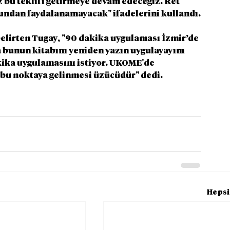
z bu teklifi getirmeye devam edeceğiz. Ret 
undan faydalanamayacak" ifadelerini kullandı.
elirten Tugay, "90 dakika uygulaması İzmir’de 
bunun kitabını yeniden yazın uygulayayım 
ika uygulamasını istiyor. UKOME'de 
 bu noktaya gelinmesi üzücüdür" dedi.
Hepsi