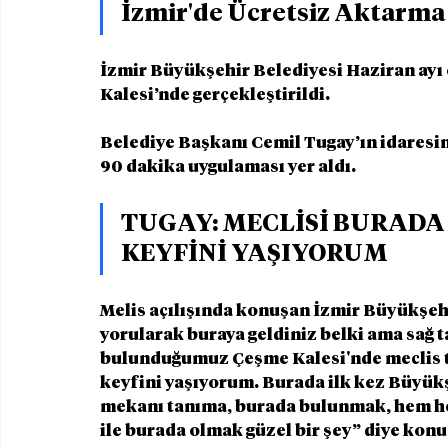
İzmir'de Ücretsiz Aktarma
İzmir Büyükşehir Belediyesi Haziran ay
Kalesi’nde gerçekleştirildi.
Belediye Başkanı Cemil Tugay’ın idaresi
90 dakika uygulaması yer aldı.
TUGAY: MECLİSİ BURADA
KEYFİNİ YAŞIYORUM
Melis açılışında konuşan İzmir Büyükşehi
yorularak buraya geldiniz belki ama sağ t
bulunduğumuz Çeşme Kalesi'nde meclis to
keyfini yaşıyorum. Burada ilk kez Büyükş
mekanı tanıma, burada bulunmak, hem her
ile burada olmak güzel bir şey” diye konu