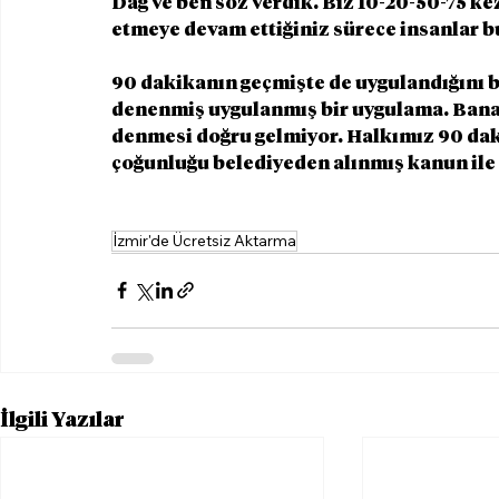
Dağ ve ben söz verdik. Biz 10-20-50-75 ke
etmeye devam ettiğiniz sürece insanlar b
90 dakikanın geçmişte de uygulandığını b
denenmiş uygulanmış bir uygulama. Bana 
denmesi doğru gelmiyor. Halkımız 90 dak
çoğunluğu belediyeden alınmış kanun ile
İzmir'de Ücretsiz Aktarma
İlgili Yazılar