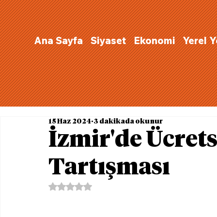
Ana Sayfa
Siyaset
Ekonomi
Yerel 
15 Haz 2024
3 dakikada okunur
İzmir'de Ücret
Tartışması
5 üzerinden NaN yıldız