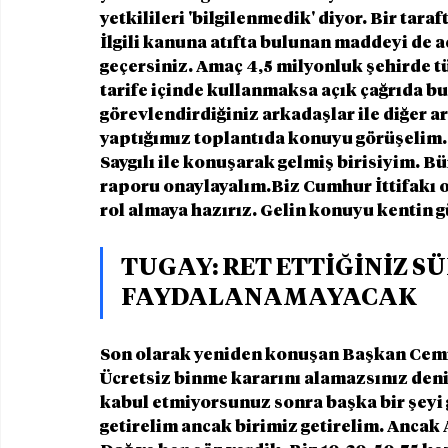
yetkilileri 'bilgilenmedik' diyor. Bir taraf
İlgili kanuna atıfta bulunan maddeyi de aç
geçersiniz. Amaç 4,5 milyonluk şehirde tü
tarife içinde kullanmaksa açık çağrıda b
görevlendirdiğiniz arkadaşlar ile diğer ar
yaptığımız toplantıda konuyu görüşelim. 
Saygılı ile konuşarak gelmiş birisiyim. Bü
raporu onaylayalım.Biz Cumhur İttifakı o
rol almaya hazırız. Gelin konuyu kentin
TUGAY: RET ETTİĞİNİZ S
FAYDALANAMAYACAK 
Son olarak yeniden konuşan Başkan Cemi
Ücretsiz binme kararını alamazsınız deni
kabul etmiyorsunuz sonra başka bir şeyi g
getirelim ancak birimiz getirelim. Ancak 