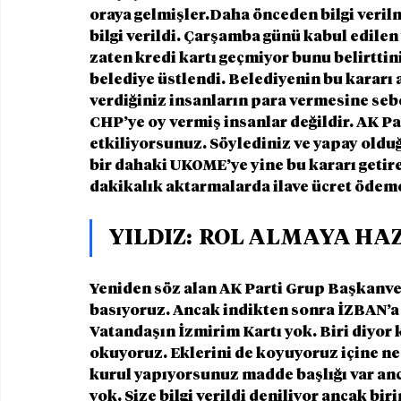
oraya gelmişler.Daha önceden bilgi veril
bilgi verildi. Çarşamba günü kabul edilen
zaten kredi kartı geçmiyor bunu belirtti
belediye üstlendi. Belediyenin bu kararı
verdiğiniz insanların para vermesine seb
CHP’ye oy vermiş insanlar değildir. AK Pa
etkiliyorsunuz. Söylediniz ve yapay olduğ
bir dahaki UKOME’ye yine bu kararı getire
dakikalık aktarmalarda ilave ücret ödeme
YILDIZ:  ROL ALMAYA HA
Yeniden söz alan AK Parti Grup Başkanveki
basıyoruz. Ancak indikten sonra İZBAN’a
Vatandaşın İzmirim Kartı yok. Biri diyor k
okuyoruz. Eklerini de koyuyoruz içine ne 
kurul yapıyorsunuz madde başlığı var anca
yok. Size bilgi verildi deniliyor ancak biri