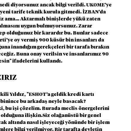
medi diyorsunuz ancak bilgi verildi. UKOME’ye 
 yeni tarife teknik kurula gitmedi. İZBAN’da 
niz ama… Aktarmalı binişlerde yükü zaten 
 almasını uygun bulmuyorsunuz. Zarar 
ep olduğunuz bir karardır bu. Bunlar sadece 
rti’ye oy vermiş 900 küsür bin insanları da 
una inandığım gerekçeleri bir tarafa bırakın 
ceğiz. Buna onay verilsin ve insanlarımız 90 
sin" ifadelerini kullandı.
ZIRIZ
li Yıldız, "ESHOT’a geldik kredi kartı 
 binince bu arkadaş neyle basacak? 
i, bu işi çözelim. Burada meclis önergelerini 
olduğuna ilişkin.Siz olağanüstü bir genel 
k altında nasıl işleyeceği yönünde bir işlem 
mlere bilgi verilmiyor. Bir tarafta devletin 