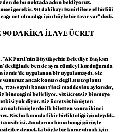
izden de bu noktada adım bekliyoruz. 
esi gerekir. 90 dakikayı İzmirlilere el birliği 
cağı net olmadığı için böyle bir tavır var" dedi.
 90 DAKİKA İLAVE ÜCRET 
, "AK Parti'nin Büyükşehir Belediye Başkan 
m' dediğinde ben de aynı cümleyi kurduğumda 
en İzmir’de uygulanan bir uygulamaydı. Siz 
iyorsununuz ancak konu o değil.Bu toplantı 
, 4736 sayılı kanun 1’inci maddesine aykırıdır, 
z bineceğini belirliyor. Siz ücretsiz binmeye 
tkisi yok diyor. Biz ücretsiz binişten 
malı binişlerde ilk biletten sonra ikinci 
 Biz bu konuda fikir birlikteliği içindeydik. 
temsilcisi. Jandarma buna hangi görüşle 
msilciler demek ki böyle bir karar almak için 