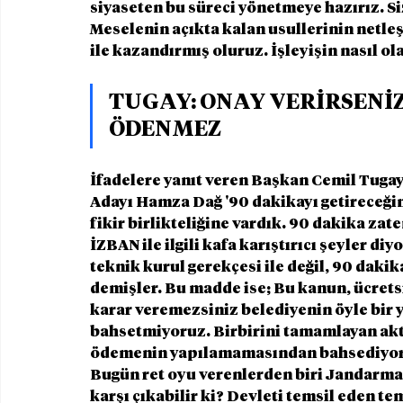
siyaseten bu süreci yönetmeye hazırız. S
Meselenin açıkta kalan usullerinin netleşm
ile kazandırmış oluruz. İşleyişin nasıl ola
TUGAY: ONAY VERİRSENİZ
ÖDENMEZ 
İfadelere yanıt veren Başkan Cemil Tugay
Adayı Hamza Dağ '90 dakikayı getireceği
fikir birlikteliğine vardık. 90 dakika zat
İZBAN ile ilgili kafa karıştırıcı şeyler d
teknik kurul gerekçesi ile değil, 90 dakika
demişler. Bu madde ise; Bu kanun, ücretsi
karar veremezsiniz belediyenin öyle bir ye
bahsetmiyoruz. Birbirini tamamlayan aktar
ödemenin yapılamamasından bahsediyoruz.
Bugün ret oyu verenlerden biri Jandarma 
karşı çıkabilir ki? Devleti temsil eden te