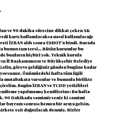
L
alan ve 90 dakika sürecine dikkat çeken AK 
edi kartı kullanılacaksa nasıl kullanılacağı 
creti İZBAN aldı sonra ESHOT’a bindi. Burada 
da bunun tam tersi… Bütün kurumlar bu 
e bunların hiçbiri yok. Teknik kurula 
ayın İl Başkanımızın ve Büyükşehir Belediye 
Gelin, göreve geldiğiniz günden bugüne kadar 
diyorsunuz. Önümüzdeki hafta tüm ilgili 
 mutabakata varsınlar ve bununla birlikte 
çirelim. Bugün İZBAN ve TCDD yetkilileri 
lgilendirme yapılmamış kendilerine: Bu hafta 
ptık. 90 Dakikada samimiyseniz ki samimi 
ar bayram sonrası hemen bir araya gelsin.  
rkete eşit dağıtılacak denmiş. Bizler 