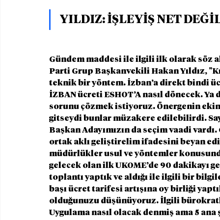
YILDIZ: İŞLEYİŞ NET DEĞİ
Gündem maddesi ile ilgili ilk olarak söz 
Parti Grup Başkanvekili Hakan Yıldız, "Kr
teknik bir yöntem. İzban’a direkt bindi ü
İZBAN ücreti ESHOT’A nasıl dönecek. Ya 
sorunu çözmek istiyoruz. Önergenin ekind
gitseydi bunlar müzakere edilebilirdi. S
Başkan Adayımızın da seçim vaadi vardı. 
ortak aklı geliştirelim ifadesini beyan e
müdürlükler usul ve yöntemler konusunda
gelecek olan ilk UKOME’de 90 dakikayı ge
toplantı yaptık ve aldığı ile ilgili bir bi
başı ücret tarifesi artışına oy birliği ya
olduğunuzu düşünüyoruz. İlgili bürokratl
Uygulama nasıl olacak denmiş ama 5 ana şi