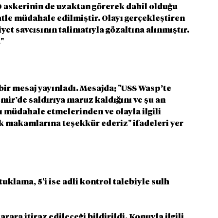
D askerinin de uzaktan görerek dahil olduğu 
tle müdahale edilmiştir. Olayı gerçekleştiren 
et savcısının talimatıyla gözaltına alınmıştır. 
."
bir mesaj yayınladı. Mesajda; "USS Wasp’te 
mir’de saldırıya maruz kaldığını ve şu an 
ı müdahale etmelerinden ve olayla ilgili 
 makamlarına teşekkür ederiz" ifadeleri yer 
klama, 5'i ise adli kontrol talebiyle sulh 
ra itiraz edileceği bildirildi. Konuyla ilgili 