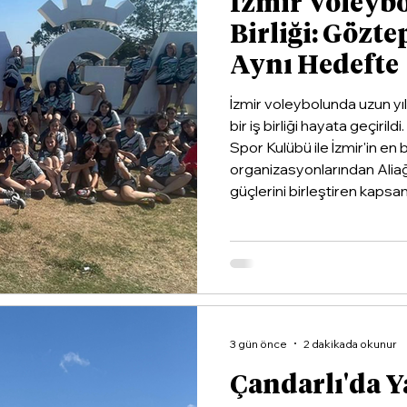
İzmir Voleyb
Birliği: Gözte
Aynı Hedefte
İzmir voleybolunda uzun yı
bir iş birliği hayata geçiri
Spor Kulübü ile İzmir'in en
organizasyonlarından Alia
güçlerini birleştiren kapsaml
3 gün önce
2 dakikada okunur
Çandarlı'da Y