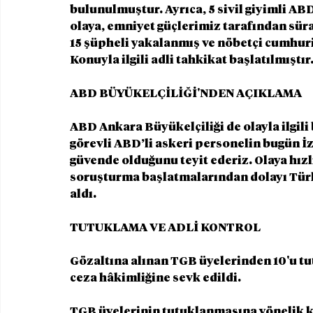
bulunulmuştur. Ayrıca, 5 sivil giyimli AB
olaya, emniyet güçlerimiz tarafından süra
15 şüpheli yakalanmış ve nöbetçi cumhuriy
Konuyla ilgili adli tahkikat başlatılmıştır
ABD BÜYÜKELÇİLİĞİ'NDEN AÇIKLAMA
ABD Ankara Büyükelçiliği de olayla ilgili 
görevli ABD’li askeri personelin bugün İz
güvende olduğunu teyit ederiz. Olaya hızl
soruşturma başlatmalarından dolayı Türk
aldı.
TUTUKLAMA VE ADLİ KONTROL
Gözaltına alınan TGB üyelerinden 10'u tutu
ceza hâkimliğine sevk edildi.
TGB üyelerinin tutuklanmasına yönelik kara