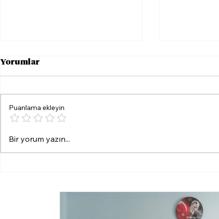
Yorumlar
Puanlama ekleyin
Ödemiş’te Kurtuluş
Dilruba Ka
Bir yorum yazın...
Coşkusu
istenen ce