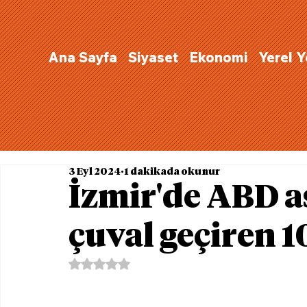
Ana Sayfa
Siyaset
Ekonomi
Yerel 
3 Eyl 2024
1 dakikada okunur
İzmir'de ABD a
çuval geçiren 1
5 üzerinden NaN yıldız