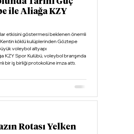
olunda Tarihi Güç
pe ile Aliağa KZY
llar etkisini göstermesi beklenen önemli
ldi. Kentin köklü kulüplerinden Göztepe
 büyük voleybol altyapı
ğa KZY Spor Kulübü, voleybol branşında
ı bir iş birliği protokolüne imza attı.
azın Rotası Yelken