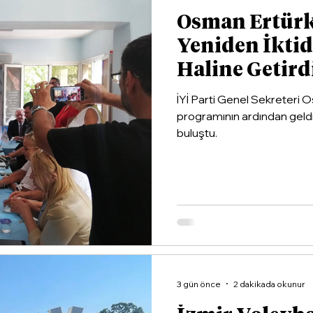
Osman Ertürk 
Yeniden İktid
Haline Getird
İYİ Parti Genel Sekreteri
programının ardından geldiği 
buluştu.
3 gün önce
2 dakikada okunur