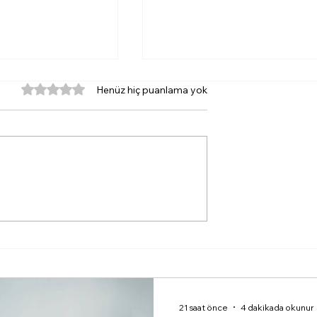
5 üzerinden 0 yıldız
Henüz hiç puanlama yok
yserilioğlu için
Go Home Yankee!
za belli oldu
TKP'den İzmir
Limanı'ndaki Amerika
Savaş Gemisine Karşı
Onur Nöbeti
21 saat önce
4 dakikada okunur