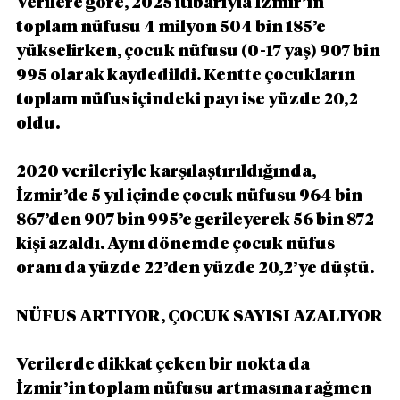
Verilere göre, 2025 itibarıyla İzmir’in 
toplam nüfusu 4 milyon 504 bin 185’e 
yükselirken, çocuk nüfusu (0-17 yaş) 907 bin 
995 olarak kaydedildi. Kentte çocukların 
toplam nüfus içindeki payı ise yüzde 20,2 
oldu.
2020 verileriyle karşılaştırıldığında, 
İzmir’de 5 yıl içinde çocuk nüfusu 964 bin 
867’den 907 bin 995’e gerileyerek 56 bin 872 
kişi azaldı. Aynı dönemde çocuk nüfus 
oranı da yüzde 22’den yüzde 20,2’ye düştü.
NÜFUS ARTIYOR, ÇOCUK SAYISI AZALIYOR
Verilerde dikkat çeken bir nokta da 
İzmir’in toplam nüfusu artmasına rağmen 