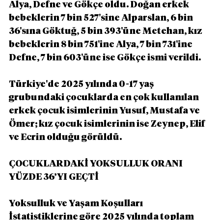
Alya, Defne ve Gökçe oldu. Doğan erkek 
bebeklerin 7 bin 527'sine Alparslan, 6 bin 
36'sına Göktuğ, 5 bin 393'üne Metehan, kız 
bebeklerin 8 bin 751'ine Alya, 7 bin 731'ine 
Defne, 7 bin 603'üne ise Gökçe ismi verildi.
Türkiye'de 2025 yılında 0-17 yaş 
grubundaki çocuklarda en çok kullanılan 
erkek çocuk isimlerinin Yusuf, Mustafa ve 
Ömer; kız çocuk isimlerinin ise Zeynep, Elif 
ve Ecrin olduğu görüldü.
ÇOCUKLARDAKİ YOKSULLUK ORANI 
YÜZDE 36’YI GEÇTİ
Yoksulluk ve Yaşam Koşulları 
İstatistiklerine göre 2025 yılında toplam 