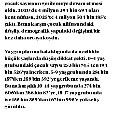
çocuk sayısının gerilemeye devam etmesi 
oldu. 2020’de 4 milyon 394 bin 694 olan 
kent nüfusu, 2025’te 4 milyon 504 bin 185’e 
çıktı. Buna karşın çocuk nüfusundaki 
düşüş, demografik yapıdaki değişimi bir 
kez daha ortaya koydu.
Yaş gruplarına bakıldığında da özellikle 
küçük yaşlarda düşüş dikkat çekti. 0-4 yaş 
grubundaki çocuk sayısı 253 bin 745’ten 194 
bin 526’ya inerken, 5-9 yaş grubunda 281 bin 
157’den 259 bin 392’ye gerileme yaşandı. 
Buna karşılık 10-14 yaş grubunda 274 bin 
606’dan 286 bin 82’ye, 15-17 yaş grubunda 
ise 155 bin 359’dan 167 bin 995’e yükseliş 
görüldü.