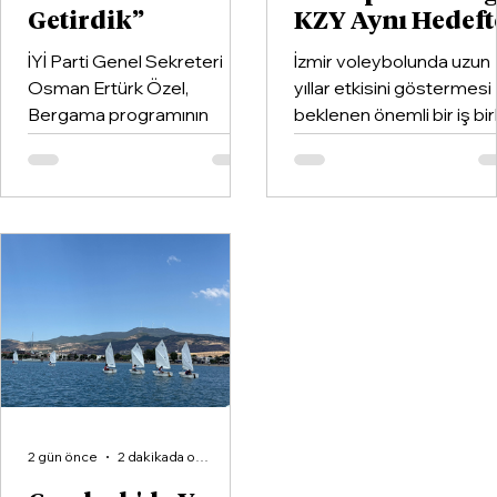
Getirdik”
KZY Aynı Hedeft
İYİ Parti Genel Sekreteri
İzmir voleybolunda uzun
Osman Ertürk Özel,
yıllar etkisini göstermesi
Bergama programının
beklenen önemli bir iş birl
ardından geldiği Dikili’de
hayata geçirildi. Kentin k
partisinin ilçe teşkilatıyla
kulüplerinden Göztepe
buluştu.
Spor Kulübü ile İzmir'in e
büyük voleybol altyapı
organizasyonlarından
Aliağa KZY Spor Kulübü,
voleybol branşında güçle
birleştiren kapsamlı bir iş
birliği protokolüne imza at
2 gün önce
2 dakikada okunur