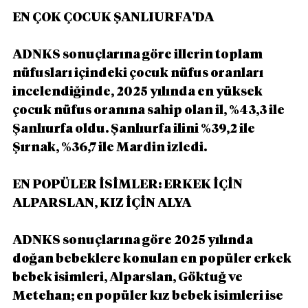
EN ÇOK ÇOCUK ŞANLIURFA'DA
ADNKS sonuçlarına göre illerin toplam 
nüfusları içindeki çocuk nüfus oranları 
incelendiğinde, 2025 yılında en yüksek 
çocuk nüfus oranına sahip olan il, %43,3 ile 
Şanlıurfa oldu. Şanlıurfa ilini %39,2 ile 
Şırnak, %36,7 ile Mardin izledi.
EN POPÜLER İSİMLER: ERKEK İÇİN 
ALPARSLAN, KIZ İÇİN ALYA
ADNKS sonuçlarına göre 2025 yılında 
doğan bebeklere konulan en popüler erkek 
bebek isimleri, Alparslan, Göktuğ ve 
Metehan; en popüler kız bebek isimleri ise 