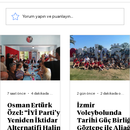
Yorum yapın ve puanlayın...
İzmir Voleybolunda Tarihi Güç
Birliği: Göztepe ile Aliağa KZY Aynı
Hedefte
7 saat önce
4 dakikada okunur
2 gün önce
2 dakikada okunur
Osman Ertürk
İzmir
Özel: “İYİ Parti’yi
Voleybolunda
Yeniden İktidar
Tarihi Güç Birliğ
Alternatifi Haline
Göztepe ile Alia