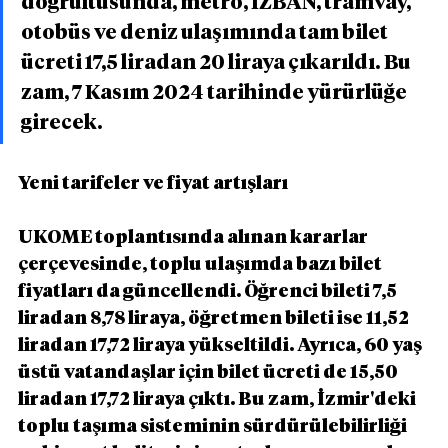
doğrultusunda, metro, İZBAN, tramvay, 
otobüs ve deniz ulaşımında tam bilet 
ücreti 17,5 liradan 20 liraya çıkarıldı. Bu 
zam, 7 Kasım 2024 tarihinde yürürlüğe 
girecek.
Yeni tarifeler ve fiyat artışları
UKOME toplantısında alınan kararlar 
çerçevesinde, toplu ulaşımda bazı bilet 
fiyatları da güncellendi. Öğrenci bileti 7,5 
liradan 8,78 liraya, öğretmen bileti ise 11,52 
liradan 17,72 liraya yükseltildi. Ayrıca, 60 yaş 
üstü vatandaşlar için bilet ücreti de 15,50 
liradan 17,72 liraya çıktı. Bu zam, İzmir'deki 
toplu taşıma sisteminin sürdürülebilirliği 