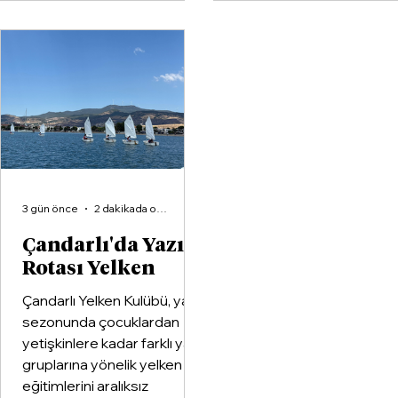
büyük voleybol altyapı
organizasyonlarından
Aliağa KZY Spor Kulübü,
voleybol branşında güçle
birleştiren kapsamlı bir iş
birliği protokolüne imza at
3 gün önce
2 dakikada okunur
Çandarlı'da Yazın
Rotası Yelken
Çandarlı Yelken Kulübü, yaz
sezonunda çocuklardan
yetişkinlere kadar farklı yaş
gruplarına yönelik yelken
eğitimlerini aralıksız