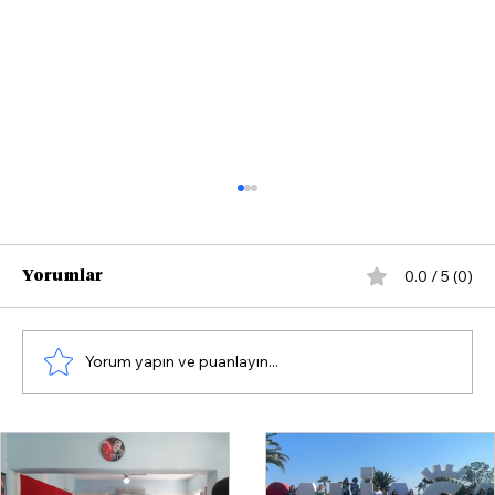
0.0 / 5 (0)
Yorumlar
Yorum yapın ve puanlayın...
AK Parti İzmir Milletvekili Yaşar
Kırkpınar: "Bizim yaptıklarımıza
sizin hayalleriniz bile ulaşamaz."