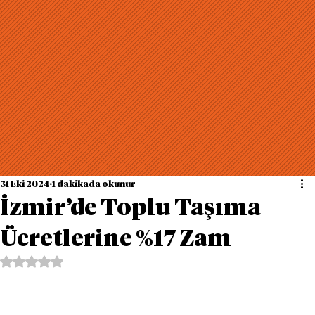
31 Eki 2024
1 dakikada okunur
İzmir’de Toplu Taşıma
Ücretlerine %17 Zam
5 üzerinden NaN yıldız