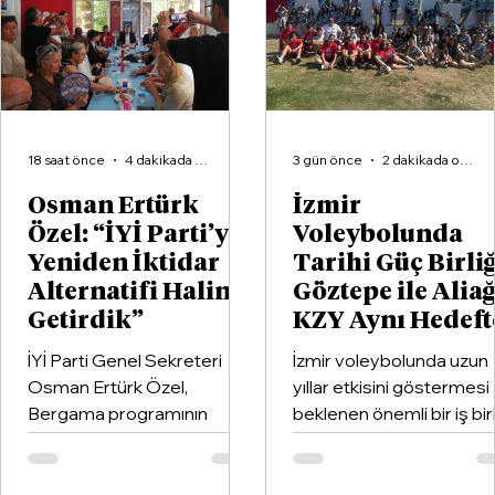
18 saat önce
4 dakikada okunur
3 gün önce
2 dakikada okunur
Osman Ertürk
İzmir
Özel: “İYİ Parti’yi
Voleybolunda
Yeniden İktidar
Tarihi Güç Birliğ
Alternatifi Haline
Göztepe ile Alia
Getirdik”
KZY Aynı Hedeft
İYİ Parti Genel Sekreteri
İzmir voleybolunda uzun
Osman Ertürk Özel,
yıllar etkisini göstermesi
Bergama programının
beklenen önemli bir iş birl
ardından geldiği Dikili’de
hayata geçirildi. Kentin k
partisinin ilçe teşkilatıyla
kulüplerinden Göztepe
buluştu.
Spor Kulübü ile İzmir'in e