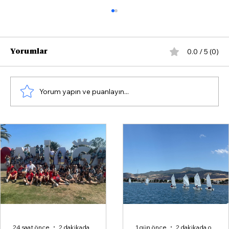
0.0 / 5 (0)
Yorumlar
Yorum yapın ve puanlayın...
Türk çimento sektörünün duayeni
Öner Akgerman hayatını kaybetti
24 saat önce
2 dakikada okunur
1 gün önce
2 dakikada okunur