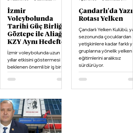
İzmir
Çandarlı'da Yaz
Voleybolunda
Rotası Yelken
Tarihi Güç Birliği:
Çandarlı Yelken Kulübü, y
Göztepe ile Aliağa
sezonunda çocuklardan
KZY Aynı Hedefte
yetişkinlere kadar farklı 
gruplarına yönelik yelken
İzmir voleybolunda uzun
eğitimlerini aralıksız
yıllar etkisini göstermesi
sürdürüyor.
beklenen önemli bir iş birliği
hayata geçirildi. Kentin köklü
kulüplerinden Göztepe
Spor Kulübü ile İzmir'in en
büyük voleybol altyapı
organizasyonlarından
Aliağa KZY Spor Kulübü,
voleybol branşında güçlerini
birleştiren kapsamlı bir iş
birliği protokolüne imza attı.