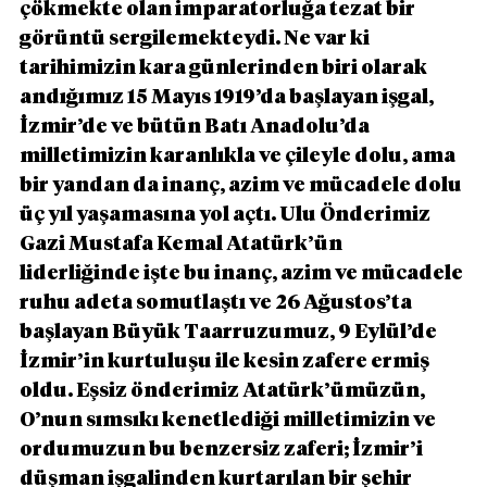
çökmekte olan imparatorluğa tezat bir 
görüntü sergilemekteydi. Ne var ki 
tarihimizin kara günlerinden biri olarak 
andığımız 15 Mayıs 1919’da başlayan işgal, 
İzmir’de ve bütün Batı Anadolu’da 
milletimizin karanlıkla ve çileyle dolu, ama 
bir yandan da inanç, azim ve mücadele dolu 
üç yıl yaşamasına yol açtı. Ulu Önderimiz 
Gazi Mustafa Kemal Atatürk’ün 
liderliğinde işte bu inanç, azim ve mücadele 
ruhu adeta somutlaştı ve 26 Ağustos’ta 
başlayan Büyük Taarruzumuz, 9 Eylül’de 
İzmir’in kurtuluşu ile kesin zafere ermiş 
oldu. Eşsiz önderimiz Atatürk’ümüzün, 
O’nun sımsıkı kenetlediği milletimizin ve 
ordumuzun bu benzersiz zaferi; İzmir’i 
düşman işgalinden kurtarılan bir şehir 