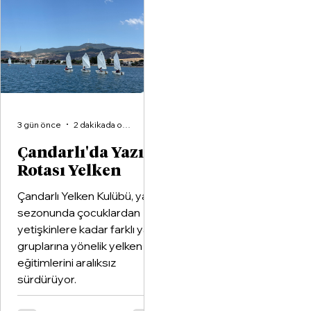
Aliağa KZY Spor Kulübü,
voleybol branşında güçle
birleştiren kapsamlı bir iş
birliği protokolüne imza at
3 gün önce
2 dakikada okunur
Çandarlı'da Yazın
Rotası Yelken
Çandarlı Yelken Kulübü, yaz
sezonunda çocuklardan
yetişkinlere kadar farklı yaş
gruplarına yönelik yelken
eğitimlerini aralıksız
sürdürüyor.