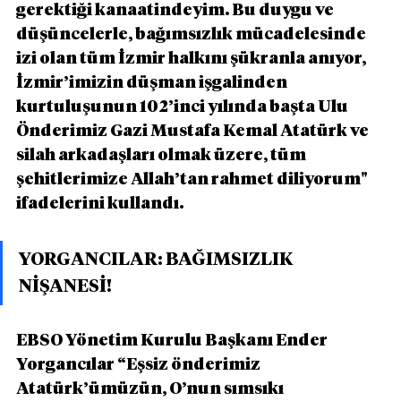
gerektiği kanaatindeyim. Bu duygu ve 
düşüncelerle, bağımsızlık mücadelesinde 
izi olan tüm İzmir halkını şükranla anıyor,  
İzmir’imizin düşman işgalinden 
kurtuluşunun 102’inci yılında başta Ulu 
Önderimiz Gazi Mustafa Kemal Atatürk ve 
silah arkadaşları olmak üzere, tüm 
şehitlerimize Allah’tan rahmet diliyorum" 
ifadelerini kullandı. 
YORGANCILAR: BAĞIMSIZLIK 
NİŞANESİ!
EBSO Yönetim Kurulu Başkanı Ender 
Yorgancılar “Eşsiz önderimiz 
Atatürk’ümüzün, O’nun sımsıkı 