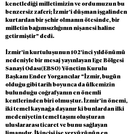
kenetlediği milletimizin ve ordumuzun bu 
benzersiz zaferi; İzmir’i düşman işgalinden 
kurtarılan bir şehir olmanın ötesinde, bir 
milletin bağımsızlığının nişanesi haline 
getirmiştir” dedi.
İzmir’in kurtuluşunun 102’inci yıldönümü 
nedeniyle bir mesaj yayınlayan Ege Bölgesi 
Sanayi Odası(EBSO) Yönetim Kurulu 
Başkanı Ender Yorgancılar “İzmir, bugün 
olduğu gibi tarih boyunca da ülkemizin 
bulunduğu coğrafyanın en önemli 
kentlerinden biri olmuştur. İzmir’in önemi, 
iki temel kaynağa dayanır ki bunlardan ilki 
medeniyetin temel taşını oluşturan 
uluslararası ticaret ve bunu sağlayan 
limanıdır. İkincisi ise yeryüzünün en 