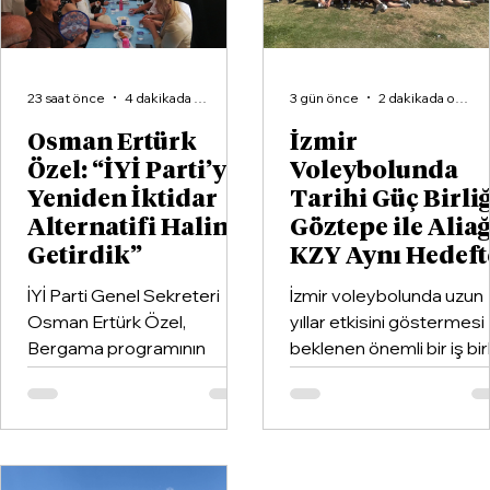
23 saat önce
4 dakikada okunur
3 gün önce
2 dakikada okunur
Osman Ertürk
İzmir
Özel: “İYİ Parti’yi
Voleybolunda
Yeniden İktidar
Tarihi Güç Birliğ
Alternatifi Haline
Göztepe ile Alia
Getirdik”
KZY Aynı Hedeft
İYİ Parti Genel Sekreteri
İzmir voleybolunda uzun
Osman Ertürk Özel,
yıllar etkisini göstermesi
Bergama programının
beklenen önemli bir iş birl
ardından geldiği Dikili’de
hayata geçirildi. Kentin k
partisinin ilçe teşkilatıyla
kulüplerinden Göztepe
buluştu.
Spor Kulübü ile İzmir'in e
büyük voleybol altyapı
organizasyonlarından