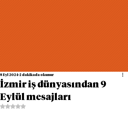
8 Eyl 2024
2 dakikada okunur
İzmir iş dünyasından 9
Eylül mesajları
5 üzerinden NaN yıldız