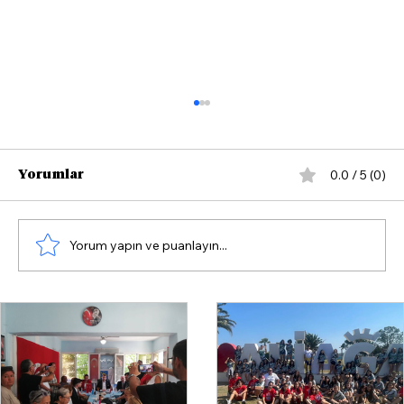
0.0 / 5 (0)
Yorumlar
Yorum yapın ve puanlayın...
CHP'li Ednan Arslan'dan Bakan
Kurum'a İzmir Körfezi Tepkisi:
"Söylemleri Gerçeklikten Uzak"