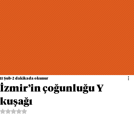
11 Şub
2 dakikada okunur
İzmir’in çoğunluğu Y
kuşağı
5 üzerinden NaN yıldız