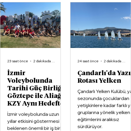
23 saat önce
2 dakikada okunur
24 saat önce
2 dakikada okunur
İzmir
Çandarlı'da Yaz
Voleybolunda
Rotası Yelken
Tarihi Güç Birliği:
Çandarlı Yelken Kulübü, y
Göztepe ile Aliağa
sezonunda çocuklardan
KZY Aynı Hedefte
yetişkinlere kadar farklı 
gruplarına yönelik yelken
İzmir voleybolunda uzun
eğitimlerini aralıksız
yıllar etkisini göstermesi
sürdürüyor.
beklenen önemli bir iş birliği