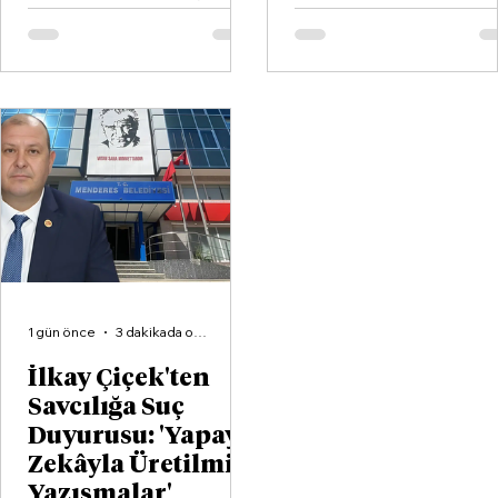
hayata geçirildi. Kentin köklü
kulüplerinden Göztepe
Spor Kulübü ile İzmir'in en
büyük voleybol altyapı
organizasyonlarından
Aliağa KZY Spor Kulübü,
voleybol branşında güçlerini
birleştiren kapsamlı bir iş
birliği protokolüne imza attı.
1 gün önce
3 dakikada okunur
İlkay Çiçek'ten
Savcılığa Suç
Duyurusu: 'Yapay
Zekâyla Üretilmiş
Yazışmalar'