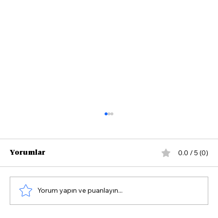
0.0 / 5 (0)
Yorumlar
Yorum yapın ve puanlayın...
Çandarlı'da Yazın Rotası Yelken