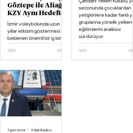
Çandarlı Yelken Kulübü, y
Göztepe ile Aliağa
sezonunda çocuklardan
KZY Aynı Hedefte
yetişkinlere kadar farklı 
gruplarına yönelik yelken
İzmir voleybolunda uzun
eğitimlerini aralıksız
yıllar etkisini göstermesi
sürdürüyor.
beklenen önemli bir iş birliği
hayata geçirildi. Kentin köklü
kulüplerinden Göztepe
Spor Kulübü ile İzmir'in en
büyük voleybol altyapı
organizasyonlarından
Aliağa KZY Spor Kulübü,
voleybol branşında güçlerini
birleştiren kapsamlı bir iş
birliği protokolüne imza attı.
1 gün önce
3 dakikada okunur