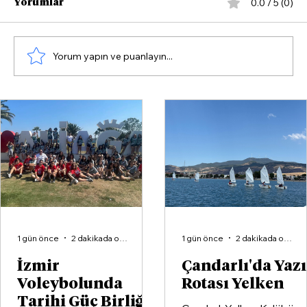
0.0 / 5 (0)
Yorumlar
Yorum yapın ve puanlayın...
Şevval Sam:"'5.3 Milyon TL Tüm
Organizasyonun Bedeli."
1 gün önce
2 dakikada okunur
1 gün önce
2 dakikada okunur
İzmir
Çandarlı'da Yaz
Voleybolunda
Rotası Yelken
Tarihi Güç Birliği: