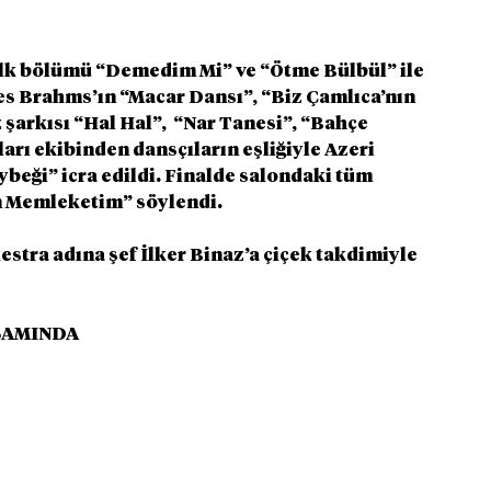
 ilk bölümü “Demedim Mi” ve “Ötme Bülbül” ile 
es Brahms’ın “Macar Dansı”, “Biz Çamlıca’nın 
arkısı “Hal Hal”,  “Nar Tanesi”, “Bahçe 
arı ekibinden dansçıların eşliğiyle Azeri 
beği” icra edildi. Finalde salondaki tüm 
im Memleketim” söylendi. 
estra adına şef İlker Binaz’a çiçek takdimiyle 
SAMINDA 