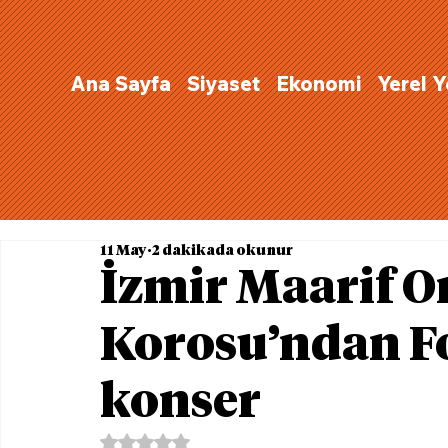
Ana Sayfa
Siyaset
Ekonomi
Yerel 
11 May
2 dakikada okunur
İzmir Maarif O
Korosu’ndan F
konser
5 üzerinden NaN yıldız