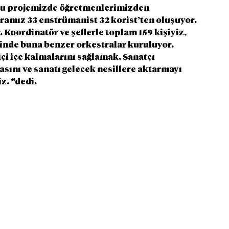
 Bu projemizde öğretmenlerimizden 
ramız 33 enstrümanist 32 korist’ten oluşuyor.  
. Koordinatör ve şeflerle toplam 159 kişiyiz, 
rinde buna benzer orkestralar kuruluyor. 
i içe kalmalarını sağlamak. Sanatçı 
ını ve sanatı gelecek nesillere aktarmayı 
z. “dedi.