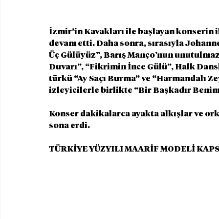
İzmir’in Kavakları ile başlayan konserin
devam etti. Daha sonra, sırasıyla Johann
Üç Gülüyüz”, Barış Manço’nun unutulmaz ş
Duvarı”, “Fikrimin İnce Gülü”, Halk Dansl
türkü “Ay Saçı Burma” ve “Harmandalı Zey
izleyicilerle birlikte “Bir Başkadır Ben
Konser dakikalarca ayakta alkışlar ve ork
sona erdi. 
TÜRKİYE YÜZYILI MAARİF MODELİ KAP