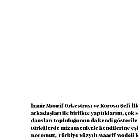
İzmir Maarif Orkestrası ve Korosu Şefi İl
arkadaşları ile birlikte yaptıklarını, çok s
dansları topluluğunun da kendi gösterile
türkülerde mizansenlerle kendilerine eşlik
Koromuz, Türkiye Yüzyılı Maarif Modeli 