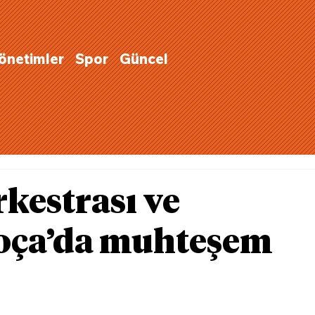
Yönetimler
Spor
Güncel
rkestrası ve
oça’da muhteşem