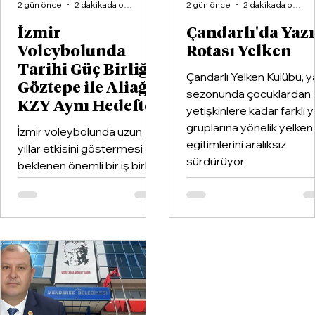
2 gün önce
2 dakikada okunur
2 gün önce
2 dakikada okunur
İzmir
Çandarlı'da Yaz
Voleybolunda
Rotası Yelken
Tarihi Güç Birliği:
Çandarlı Yelken Kulübü, y
Göztepe ile Aliağa
sezonunda çocuklardan
KZY Aynı Hedefte
yetişkinlere kadar farklı 
gruplarına yönelik yelken
İzmir voleybolunda uzun
eğitimlerini aralıksız
yıllar etkisini göstermesi
sürdürüyor.
beklenen önemli bir iş birliği
hayata geçirildi. Kentin köklü
kulüplerinden Göztepe
Spor Kulübü ile İzmir'in en
büyük voleybol altyapı
organizasyonlarından
Aliağa KZY Spor Kulübü,
voleybol branşında güçlerini
birleştiren kapsamlı bir iş