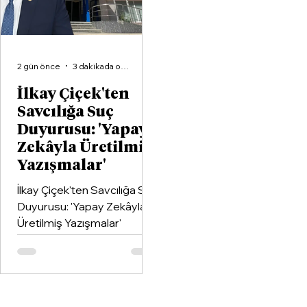
birliği protokolüne imza attı.
2 gün önce
3 dakikada okunur
İlkay Çiçek'ten
Savcılığa Suç
Duyurusu: 'Yapay
Zekâyla Üretilmiş
Yazışmalar'
İlkay Çiçek'ten Savcılığa Suç
Duyurusu: 'Yapay Zekâyla
Üretilmiş Yazışmalar'