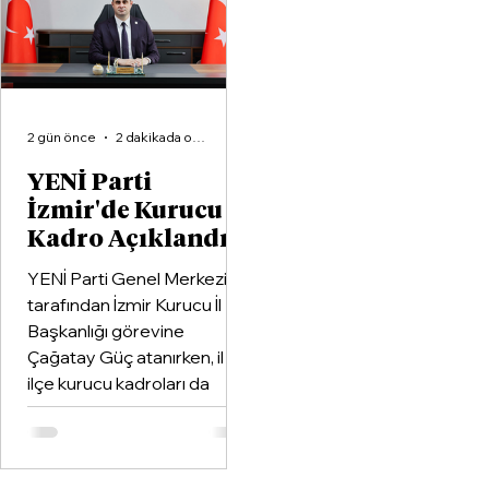
2 gün önce
2 dakikada okunur
YENİ Parti
İzmir'de Kurucu
Kadro Açıklandı
YENİ Parti Genel Merkezi
tarafından İzmir Kurucu İl
Başkanlığı görevine
Çağatay Güç atanırken, il ve
ilçe kurucu kadroları da
netleşti.