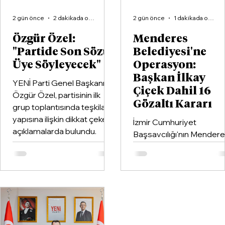
2 gün önce
2 dakikada okunur
2 gün önce
1 dakikada okunur
Özgür Özel:
Menderes
"Partide Son Sözü
Belediyesi'ne
Üye Söyleyecek"
Operasyon:
Başkan İlkay
YENİ Parti Genel Başkanı
Çiçek Dahil 16
Özgür Özel, partisinin ilk
Gözaltı Kararı
grup toplantısında teşkilat
yapısına ilişkin dikkat çeken
İzmir Cumhuriyet
açıklamalarda bulundu.
Başsavcılığı'nın Mender
Belediyesi'ne yönelik
yürüttüğü soruşturma
kapsamında Belediye
Başkanı İlkay Çiçek'in de
aralarında bulunduğu 16
şüpheli hakkında gözaltı
kararı verildi.