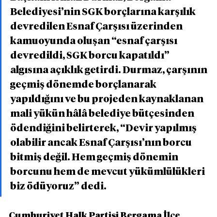
Belediyesi’nin SGK borçlarına karşılık 
devredilen Esnaf Çarşısı üzerinden 
kamuoyunda oluşan “esnaf çarşısı 
devredildi, SGK borcu kapatıldı” 
algısına açıklık getirdi. Durmaz, çarşının 
geçmiş dönemde borçlanarak 
yapıldığını ve bu projeden kaynaklanan 
mali yükün hâlâ belediye bütçesinden 
ödendiğini belirterek, “Devir yapılmış 
olabilir ancak Esnaf Çarşısı’nın borcu 
bitmiş değil. Hem geçmiş dönemin 
borcunu hem de mevcut yükümlülükleri 
biz ödüyoruz” dedi.
Cumhuriyet Halk Partisi Bergama İlçe 