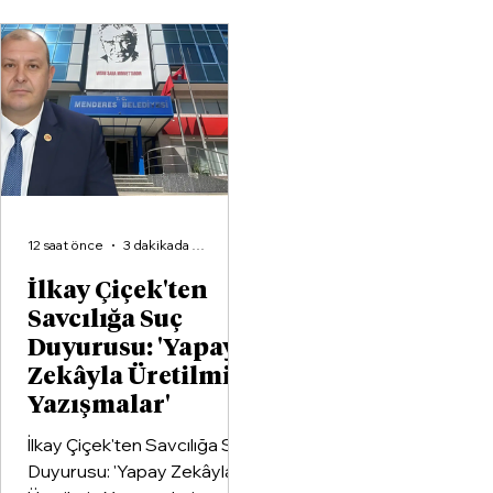
büyük voleybol altyapı
organizasyonlarından
Aliağa KZY Spor Kulübü,
voleybol branşında güçlerini
birleştiren kapsamlı bir iş
birliği protokolüne imza attı.
12 saat önce
3 dakikada okunur
İlkay Çiçek'ten
Savcılığa Suç
Duyurusu: 'Yapay
Zekâyla Üretilmiş
Yazışmalar'
İlkay Çiçek'ten Savcılığa Suç
Duyurusu: 'Yapay Zekâyla