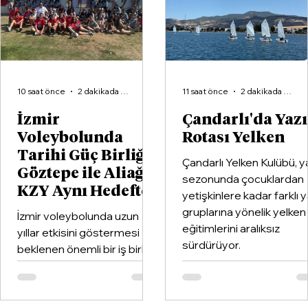
10 saat önce
2 dakikada okunur
11 saat önce
2 dakikada okunur
İzmir
Çandarlı'da Yaz
Voleybolunda
Rotası Yelken
Tarihi Güç Birliği:
Çandarlı Yelken Kulübü, y
Göztepe ile Aliağa
sezonunda çocuklardan
KZY Aynı Hedefte
yetişkinlere kadar farklı 
gruplarına yönelik yelken
İzmir voleybolunda uzun
eğitimlerini aralıksız
yıllar etkisini göstermesi
sürdürüyor.
beklenen önemli bir iş birliği
hayata geçirildi. Kentin köklü
kulüplerinden Göztepe
Spor Kulübü ile İzmir'in en