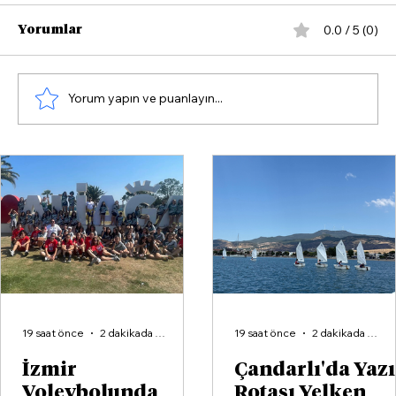
0.0 / 5 (0)
Yorumlar
Yorum yapın ve puanlayın...
Rıfat Nalbantoğlu: "İzmir'e Yıllardır
Süren Kin ve Ceza Anlayışı Son
Bulmalı!"
19 saat önce
2 dakikada okunur
19 saat önce
2 dakikada okunur
İzmir
Çandarlı'da Yaz
Voleybolunda
Rotası Yelken