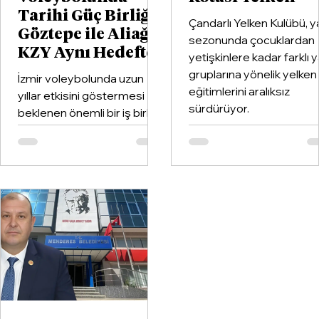
Tarihi Güç Birliği:
Çandarlı Yelken Kulübü, y
Göztepe ile Aliağa
sezonunda çocuklardan
KZY Aynı Hedefte
yetişkinlere kadar farklı 
gruplarına yönelik yelken
İzmir voleybolunda uzun
eğitimlerini aralıksız
yıllar etkisini göstermesi
sürdürüyor.
beklenen önemli bir iş birliği
hayata geçirildi. Kentin köklü
kulüplerinden Göztepe
Spor Kulübü ile İzmir'in en
büyük voleybol altyapı
organizasyonlarından
Aliağa KZY Spor Kulübü,
voleybol branşında güçlerini
birleştiren kapsamlı bir iş
birliği protokolüne imza attı.