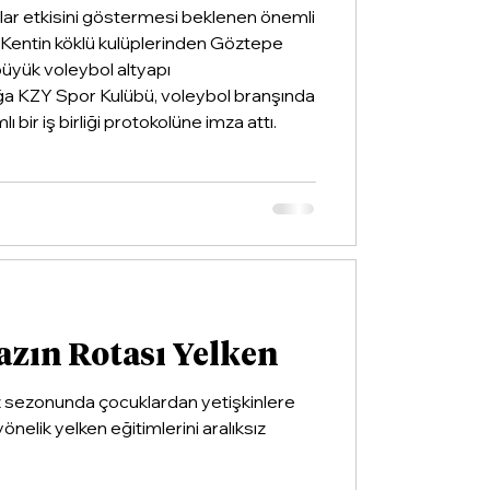
llar etkisini göstermesi beklenen önemli
ldi. Kentin köklü kulüplerinden Göztepe
 büyük voleybol altyapı
ğa KZY Spor Kulübü, voleybol branşında
ı bir iş birliği protokolüne imza attı.
azın Rotası Yelken
z sezonunda çocuklardan yetişkinlere
yönelik yelken eğitimlerini aralıksız