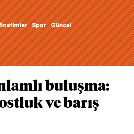
Yönetimler
Spor
Güncel
nlamlı buluşma:
ostluk ve barış