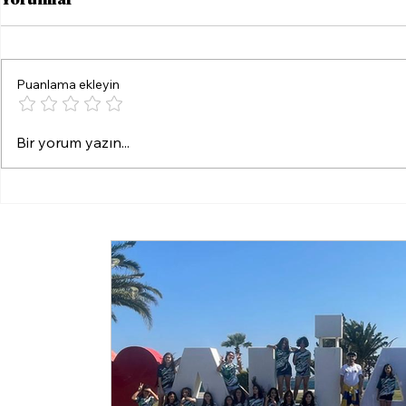
Yorumlar
Puanlama ekleyin
Konak’ta yazın coşkusu
Güzelbahçe
Bir yorum yazın...
müzikle buluştu
hava’ düz