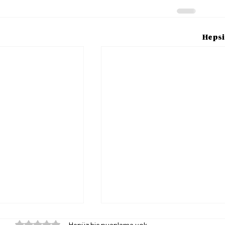
Hepsi
5 üzerinden 0 yıldız