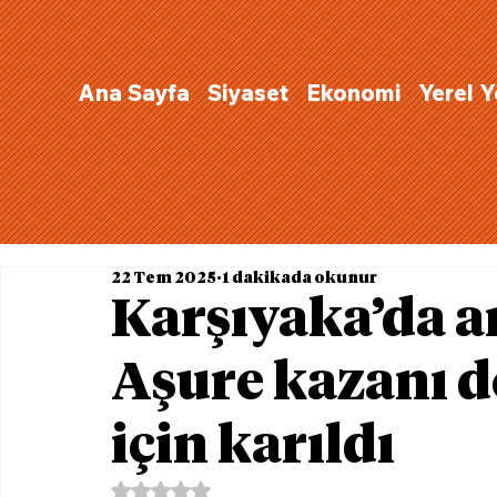
Ana Sayfa
Siyaset
Ekonomi
Yerel 
22 Tem 2025
1 dakikada okunur
Karşıyaka’da a
Aşure kazanı d
için karıldı
5 üzerinden NaN yıldız