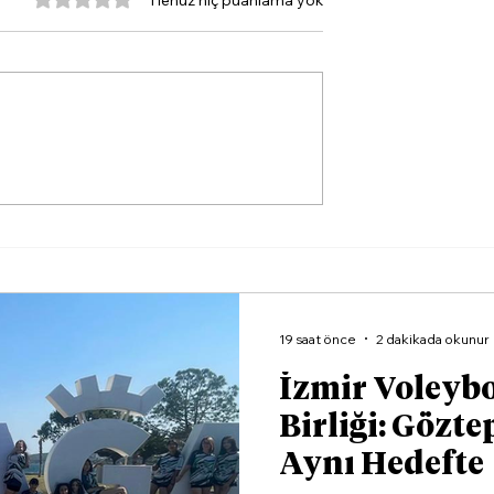
Henüz hiç puanlama yok
’de ‘sıcak
Aliağalı Sporculardan
enlemesi
Yüzmede Büyük Başarı
19 saat önce
2 dakikada okunur
İzmir Voleyb
Birliği: Gözte
Aynı Hedefte