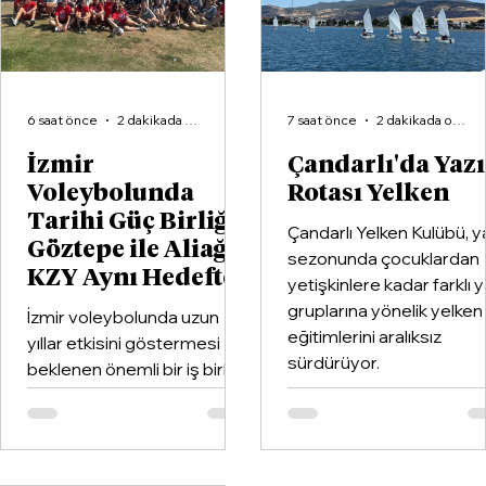
Perde Arkası Netleşti
6 saat önce
2 dakikada okunur
7 saat önce
2 dakikada okunur
İzmir
Çandarlı'da Yaz
Voleybolunda
Rotası Yelken
Tarihi Güç Birliği:
Çandarlı Yelken Kulübü, y
Göztepe ile Aliağa
sezonunda çocuklardan
KZY Aynı Hedefte
yetişkinlere kadar farklı 
gruplarına yönelik yelken
İzmir voleybolunda uzun
eğitimlerini aralıksız
yıllar etkisini göstermesi
sürdürüyor.
beklenen önemli bir iş birliği
hayata geçirildi. Kentin köklü
kulüplerinden Göztepe
Spor Kulübü ile İzmir'in en
büyük voleybol altyapı