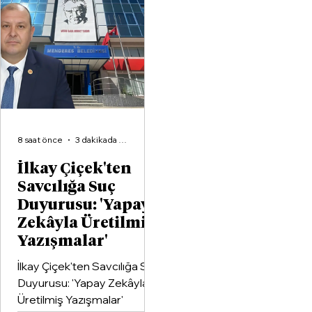
organizasyonlarından
Aliağa KZY Spor Kulübü,
voleybol branşında güçlerini
birleştiren kapsamlı bir iş
birliği protokolüne imza attı.
8 saat önce
3 dakikada okunur
İlkay Çiçek'ten
Savcılığa Suç
Duyurusu: 'Yapay
Zekâyla Üretilmiş
Yazışmalar'
İlkay Çiçek'ten Savcılığa Suç
Duyurusu: 'Yapay Zekâyla
Üretilmiş Yazışmalar'