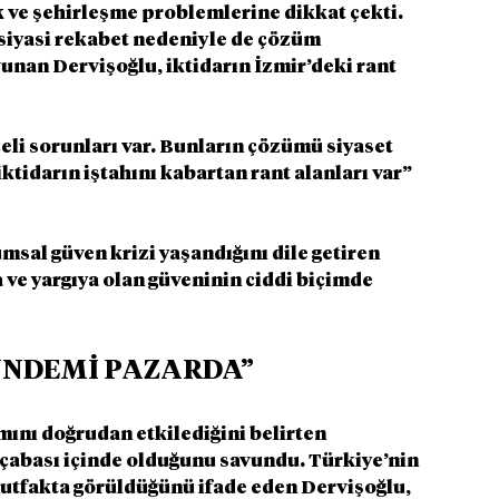
k ve şehirleşme problemlerine dikkat çekti. 
 siyasi rekabet nedeniyle de çözüm 
unan Dervişoğlu, iktidarın İzmir’deki rant 
eli sorunları var. Bunların çözümü siyaset 
tidarın iştahını kabartan rant alanları var” 
sal güven krizi yaşandığını dile getiren 
ve yargıya olan güveninin ciddi biçimde 
ÜNDEMİ PAZARDA”
ını doğrudan etkilediğini belirten 
çabası içinde olduğunu savundu. Türkiye’nin 
utfakta görüldüğünü ifade eden Dervişoğlu, 