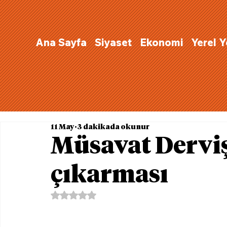
Ana Sayfa
Siyaset
Ekonomi
Yerel 
11 May
3 dakikada okunur
Müsavat Dervi
çıkarması
5 üzerinden NaN yıldız