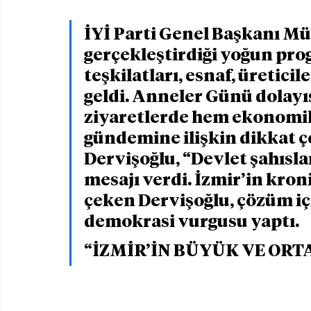
İYİ Parti Genel Başkanı Mü
gerçekleştirdiği yoğun pr
teşkilatları, esnaf, üreticil
geldi. Anneler Günü dolayıs
ziyaretlerde hem ekonomik
gündemine ilişkin dikkat 
Dervişoğlu, “Devlet şahıslar
mesajı verdi. İzmir’in kron
çeken Dervişoğlu, çözüm içi
demokrasi vurgusu yaptı.
“İZMİR’İN BÜYÜK VE ORT