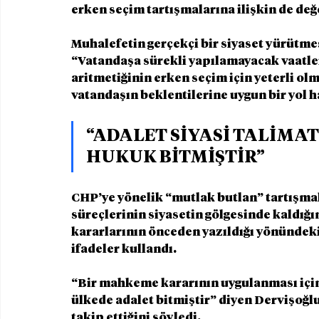
erken seçim tartışmalarına ilişkin de d
Muhalefetin gerçekçi bir siyaset yürütme
“Vatandaşa sürekli yapılamayacak vaatler
aritmetiğinin erken seçim için yeterli olm
vatandaşın beklentilerine uygun bir yol h
“ADALET SİYASİ TALİMAT
HUKUK BİTMİŞTİR”
CHP’ye yönelik “mutlak butlan” tartışmal
süreçlerinin siyasetin gölgesinde kaldı
kararlarının önceden yazıldığı yönündeki 
ifadeler kullandı.
“Bir mahkeme kararının uygulanması için 
ülkede adalet bitmiştir” diyen Dervişoğlu,
takip ettiğini söyledi.