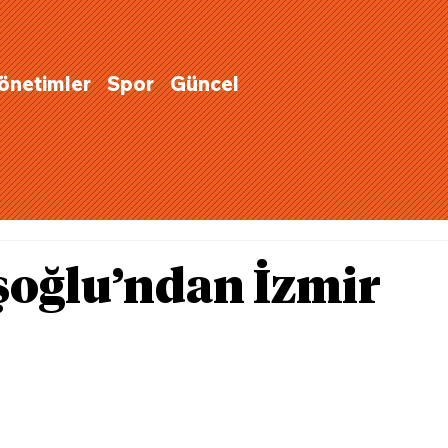
Yönetimler
Spor
Güncel
şoğlu’ndan İzmir