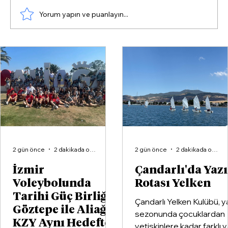
Yorum yapın ve puanlayın...
Eyyüp Kadir İnan: ‘Şafak baskını,
malımıza çökülüyor’ yaygarasının ardında
mağduriyet değil, hukuk tanımazlık var.”
2 gün önce
2 dakikada okunur
2 gün önce
2 dakikada okunur
İzmir
Çandarlı'da Yaz
Voleybolunda
Rotası Yelken
Tarihi Güç Birliği:
Çandarlı Yelken Kulübü, y
Göztepe ile Aliağa
sezonunda çocuklardan
KZY Aynı Hedefte
yetişkinlere kadar farklı 