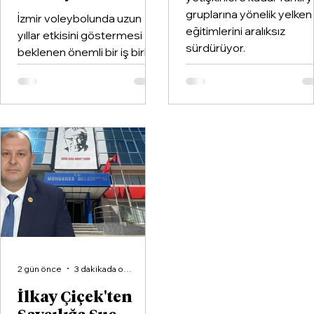
gruplarına yönelik yelken
İzmir voleybolunda uzun
eğitimlerini aralıksız
yıllar etkisini göstermesi
sürdürüyor.
beklenen önemli bir iş birliği
hayata geçirildi. Kentin köklü
kulüplerinden Göztepe
Spor Kulübü ile İzmir'in en
büyük voleybol altyapı
organizasyonlarından
Aliağa KZY Spor Kulübü,
voleybol branşında güçlerini
birleştiren kapsamlı bir iş
birliği protokolüne imza attı.
2 gün önce
3 dakikada okunur
İlkay Çiçek'ten