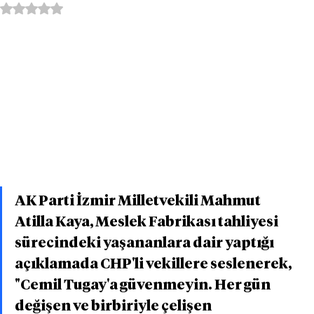
5 üzerinden NaN yıldız
AK Parti İzmir Milletvekili Mahmut 
Atilla Kaya, Meslek Fabrikası tahliyesi 
sürecindeki yaşananlara dair yaptığı 
açıklamada CHP'li vekillere seslenerek, 
"Cemil Tugay'a güvenmeyin. Her gün 
değişen ve birbiriyle çelişen 