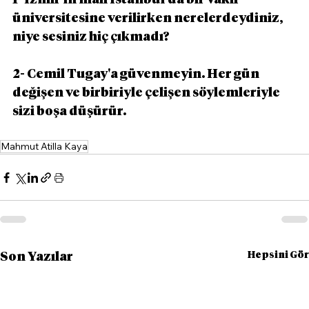
1- İzmir'in malı İstanbul'da bir vakıf 
üniversitesine verilirken nerelerdeydiniz, 
niye sesiniz hiç çıkmadı?
2- Cemil Tugay'a güvenmeyin. Her gün 
değişen ve birbiriyle çelişen söylemleriyle 
sizi boşa düşürür.
Mahmut Atilla Kaya
Hepsini Gör
Son Yazılar