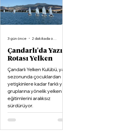
birleştiren kapsamlı bir iş
birliği protokolüne imza at
3 gün önce
2 dakikada okunur
Çandarlı'da Yazın
Rotası Yelken
Çandarlı Yelken Kulübü, yaz
sezonunda çocuklardan
yetişkinlere kadar farklı yaş
gruplarına yönelik yelken
eğitimlerini aralıksız
sürdürüyor.