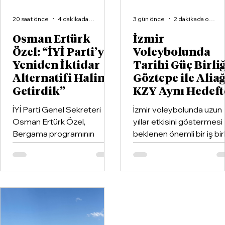
20 saat önce
4 dakikada okunur
3 gün önce
2 dakikada okunur
Osman Ertürk
İzmir
Özel: “İYİ Parti’yi
Voleybolunda
Yeniden İktidar
Tarihi Güç Birliğ
Alternatifi Haline
Göztepe ile Alia
Getirdik”
KZY Aynı Hedeft
İYİ Parti Genel Sekreteri
İzmir voleybolunda uzun
Osman Ertürk Özel,
yıllar etkisini göstermesi
Bergama programının
beklenen önemli bir iş birl
ardından geldiği Dikili’de
hayata geçirildi. Kentin k
partisinin ilçe teşkilatıyla
kulüplerinden Göztepe
buluştu.
Spor Kulübü ile İzmir'in e
büyük voleybol altyapı
organizasyonlarından
Aliağa KZY Spor Kulübü,
voleybol branşında güçle