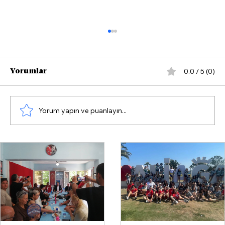
0.0 / 5 (0)
Yorumlar
Yorum yapın ve puanlayın...
Bilal Saygılı’dan YHT açıklaması:
“Ankara-İzmir hızlı tren 2027
sonuna kadar bitecek”