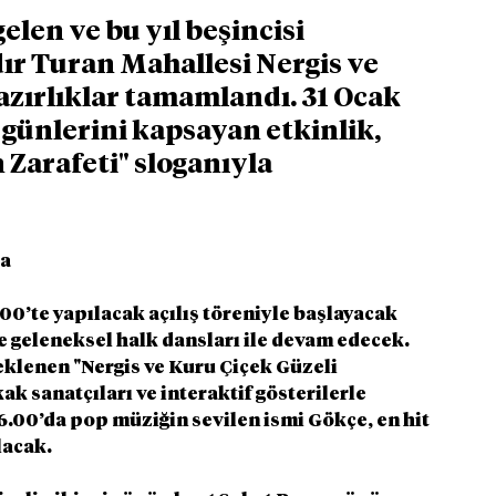
elen ve bu yıl beşincisi 
r Turan Mahallesi Nergis ve 
hazırlıklar tamamlandı. 31 Ocak 
günlerini kapsayan etkinlik, 
Zarafeti" sloganıyla 
da
.00’te yapılacak açılış töreniyle başlayacak 
 geleneksel halk dansları ile devam edecek. 
eklenen "Nergis ve Kuru Çiçek Güzeli 
ak sanatçıları ve interaktif gösterilerle 
16.00’da pop müziğin sevilen ismi Gökçe, en hit 
lacak.