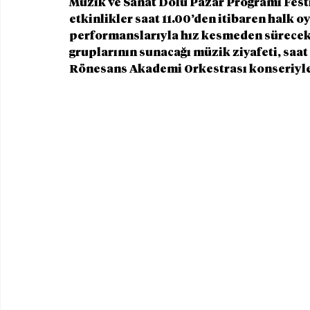
Müzik ve Sanat Dolu Pazar Programı Festiv
etkinlikler saat 11.00’den itibaren halk o
performanslarıyla hız kesmeden sürecek
gruplarının sunacağı müzik ziyafeti, saat
Rönesans Akademi Orkestrası konseriyle