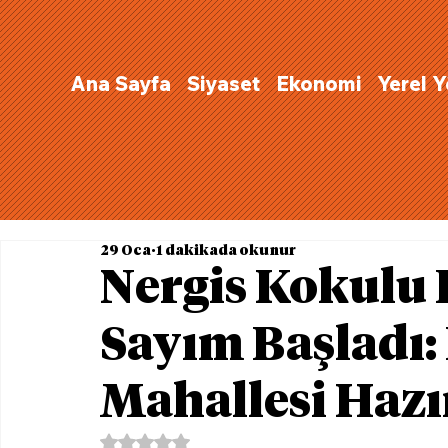
Ana Sayfa
Siyaset
Ekonomi
Yerel 
29 Oca
1 dakikada okunur
Nergis Kokulu F
Sayım Başladı:
Mahallesi Hazı
5 üzerinden NaN yıldız