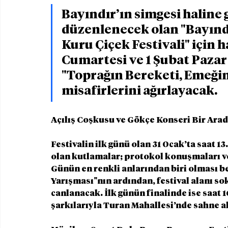
Bayındır’ın simgesi haline g
düzenlenecek olan "Bayındı
Kuru Çiçek Festivali" için 
Cumartesi ve 1 Şubat Pazar 
"Toprağın Bereketi, Emeğin 
misafirlerini ağırlayacak.
Açılış Coşkusu ve Gökçe Konseri Bir Ara
Festivalin ilk günü olan 31 Ocak’ta saat 13
olan kutlamalar; protokol konuşmaları ve
Günün en renkli anlarından biri olması b
Yarışması"nın ardından, festival alanı sok
canlanacak. İlk günün finalinde ise saat 
şarkılarıyla Turan Mahallesi’nde sahne a