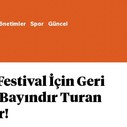
Yönetimler
Spor
Güncel
estival İçin Geri
 Bayındır Turan
r!