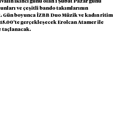
alin ikinci günü olan 1 Şubat Pazar günü 
yunları ve çeşitli bando takımlarının 
. Gün boyunca İZBB Duo Müzik ve kadın ritim 
 15.00’te gerçekleşecek Erolcan Atamer ile 
 taçlanacak.