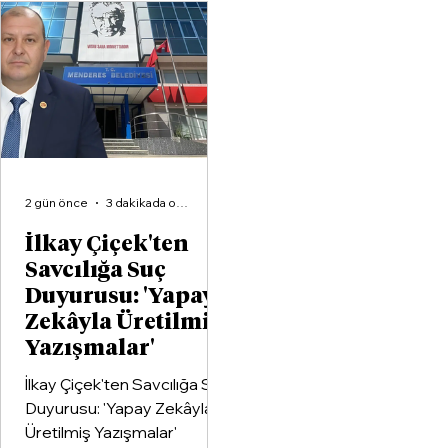
organizasyonlarından
Aliağa KZY Spor Kulübü,
voleybol branşında güçlerini
birleştiren kapsamlı bir iş
birliği protokolüne imza attı.
2 gün önce
3 dakikada okunur
İlkay Çiçek'ten
Savcılığa Suç
Duyurusu: 'Yapay
Zekâyla Üretilmiş
Yazışmalar'
İlkay Çiçek'ten Savcılığa Suç
Duyurusu: 'Yapay Zekâyla
Üretilmiş Yazışmalar'