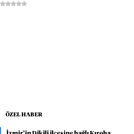
5 üzerinden NaN yıldız
ÖZEL HABER
İzmir’in Dikili ilçesine bağlı Kıroba 