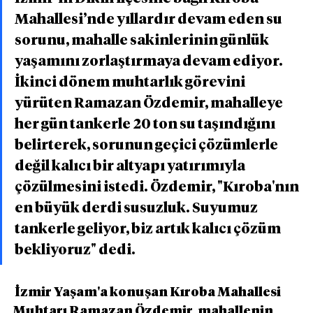
Mahallesi’nde yıllardır devam eden su 
sorunu, mahalle sakinlerinin günlük 
yaşamını zorlaştırmaya devam ediyor. 
İkinci dönem muhtarlık görevini 
yürüten Ramazan Özdemir, mahalleye 
her gün tankerle 20 ton su taşındığını 
belirterek, sorunun geçici çözümlerle 
değil kalıcı bir altyapı yatırımıyla 
çözülmesini istedi. Özdemir, "Kıroba'nın 
en büyük derdi susuzluk. Suyumuz 
tankerle geliyor, biz artık kalıcı çözüm 
bekliyoruz" dedi.
 İzmir Yaşam'a konuşan Kıroba Mahallesi 
Muhtarı Ramazan Özdemir, mahallenin 