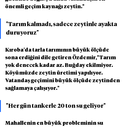
önemli geçim kaynağı zeytin."
"Tarım kalmadı, sadece zeytinle ayakta 
duruyoruz"
Kıroba'da tarla tarımının büyük ölçüde 
sona erdiğini dile getiren Özdemir,"Tarım 
yok denecek kadar az. Buğday ekilmiyor. 
Köyümüzde zeytin üretimi yapılıyor. 
Vatandaş geçimini büyük ölçüde zeytinden 
sağlamaya çalışıyor."
"Her gün tankerle 20 ton su geliyor"
Mahallenin en büyük probleminin su 