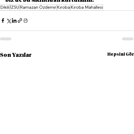
biz de bu sıkıntıdan kurtulalım."
Dikili
İZSU
Ramazan Özdemir
Kıroba
Kıroba Mahallesi
Hepsini Gör
Son Yazılar