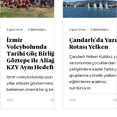
2 gün önce
2 dakikada okunur
2 gün önce
2 dakikada okunur
İzmir
Çandarlı'da Yaz
Voleybolunda
Rotası Yelken
Tarihi Güç Birliği:
Çandarlı Yelken Kulübü, y
Göztepe ile Aliağa
sezonunda çocuklardan
KZY Aynı Hedefte
yetişkinlere kadar farklı 
gruplarına yönelik yelken
İzmir voleybolunda uzun
eğitimlerini aralıksız
yıllar etkisini göstermesi
sürdürüyor.
beklenen önemli bir iş birliği
hayata geçirildi. Kentin köklü
kulüplerinden Göztepe
Spor Kulübü ile İzmir'in en
büyük voleybol altyapı