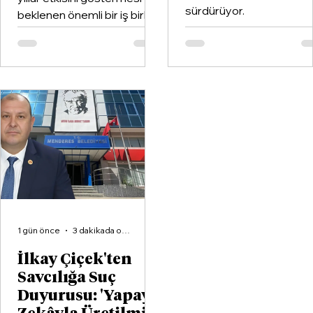
sürdürüyor.
beklenen önemli bir iş birliği
hayata geçirildi. Kentin köklü
kulüplerinden Göztepe
Spor Kulübü ile İzmir'in en
büyük voleybol altyapı
organizasyonlarından
Aliağa KZY Spor Kulübü,
voleybol branşında güçlerini
birleştiren kapsamlı bir iş
birliği protokolüne imza attı.
1 gün önce
3 dakikada okunur
İlkay Çiçek'ten
Savcılığa Suç
Duyurusu: 'Yapay