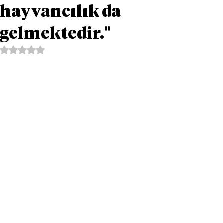
hayvancılık da
gelmektedir."
5 üzerinden NaN yıldız