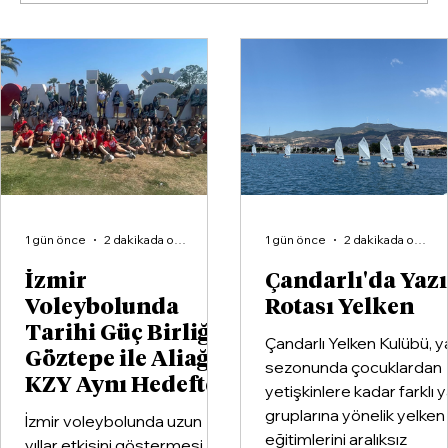
Tamer Osmanağaoğlu: “Bergama’nın
Tarım Sorunlarını Bakanımıza
Taşıyacağız”
1 gün önce
2 dakikada okunur
1 gün önce
2 dakikada okunur
İzmir
Çandarlı'da Yaz
Voleybolunda
Rotası Yelken
Tarihi Güç Birliği:
Çandarlı Yelken Kulübü, y
Göztepe ile Aliağa
sezonunda çocuklardan
KZY Aynı Hedefte
yetişkinlere kadar farklı 
gruplarına yönelik yelken
İzmir voleybolunda uzun
eğitimlerini aralıksız
yıllar etkisini göstermesi