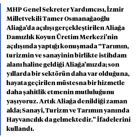
MHP Genel Sekreter Yardımcısı, İzmir 
Milletvekili Tamer Osmanağaoğlu 
Aliağa’da açılışı gerçekleştirilen Aliağa 
Damızlık Koyun Üretim Merkezi’nin 
açılışında yaptığı konuşmada “Tarımın, 
turizmin ve sanayinin birlikte istihdam 
alanı haline geldiği Aliağa’mızda; son 
yıllarda bir sektörün daha var olduğuna, 
hayata geçirilen müstesna bir hizmetle 
daha şahitlik etmenin mutluluğunu 
yaşıyoruz. Artık Aliağa denildiği zaman 
akla; Sanayi, Turizm ve Tarımın yanında 
Hayvancılık da gelmektedir.” İfadelerini 
kullandı. 