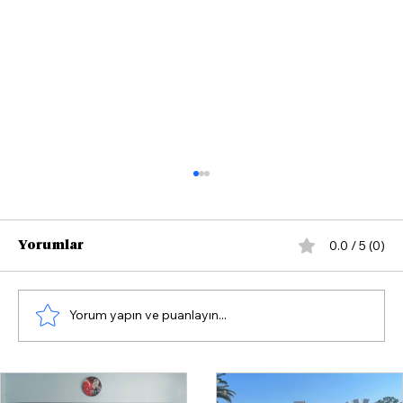
0.0 / 5 (0)
Yorumlar
Yorum yapın ve puanlayın...
Osman Ertürk Özel: “Bize yeni
masallar anlatıp uyutmak