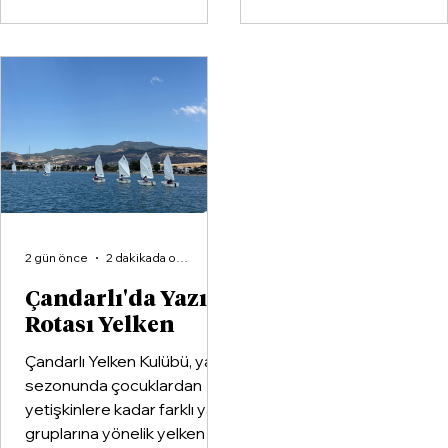
buluştu.
Spor Kulübü ile İzmir'in e
büyük voleybol altyapı
organizasyonlarından
Aliağa KZY Spor Kulübü,
voleybol branşında güçle
birleştiren kapsamlı bir iş
birliği protokolüne imza at
2 gün önce
2 dakikada okunur
Çandarlı'da Yazın
Rotası Yelken
Çandarlı Yelken Kulübü, yaz
sezonunda çocuklardan
yetişkinlere kadar farklı yaş
gruplarına yönelik yelken