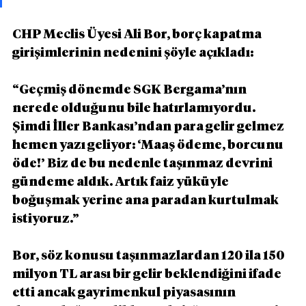
CHP Meclis Üyesi Ali Bor, borç kapatma 
girişimlerinin nedenini şöyle açıkladı:
“Geçmiş dönemde SGK Bergama’nın 
nerede olduğunu bile hatırlamıyordu. 
Şimdi İller Bankası’ndan para gelir gelmez 
hemen yazı geliyor: ‘Maaş ödeme, borcunu 
öde!’ Biz de bu nedenle taşınmaz devrini 
gündeme aldık. Artık faiz yüküyle 
boğuşmak yerine ana paradan kurtulmak 
istiyoruz.”
Bor, söz konusu taşınmazlardan 120 ila 150 
milyon TL arası bir gelir beklendiğini ifade 
etti ancak gayrimenkul piyasasının 