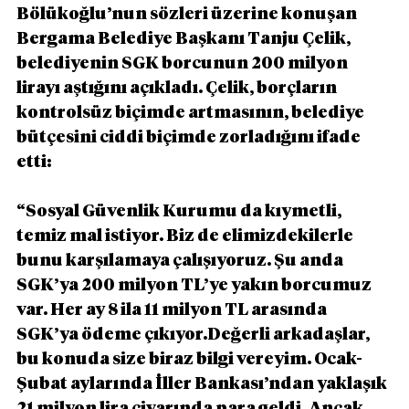
Bölükoğlu’nun sözleri üzerine konuşan 
Bergama Belediye Başkanı Tanju Çelik, 
belediyenin SGK borcunun 200 milyon 
lirayı aştığını açıkladı. Çelik, borçların 
kontrolsüz biçimde artmasının, belediye 
bütçesini ciddi biçimde zorladığını ifade 
etti:
“Sosyal Güvenlik Kurumu da kıymetli, 
temiz mal istiyor. Biz de elimizdekilerle 
bunu karşılamaya çalışıyoruz. Şu anda 
SGK’ya 200 milyon TL’ye yakın borcumuz 
var. Her ay 8 ila 11 milyon TL arasında 
SGK’ya ödeme çıkıyor.Değerli arkadaşlar, 
bu konuda size biraz bilgi vereyim. Ocak-
Şubat aylarında İller Bankası’ndan yaklaşık 
21 milyon lira civarında para geldi. Ancak 