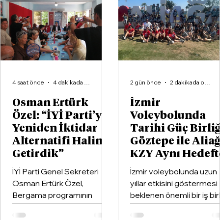
istiyorlar”
4 saat önce
4 dakikada okunur
2 gün önce
2 dakikada okunur
Osman Ertürk
İzmir
Özel: “İYİ Parti’yi
Voleybolunda
Yeniden İktidar
Tarihi Güç Birliğ
Alternatifi Haline
Göztepe ile Alia
Getirdik”
KZY Aynı Hedeft
İYİ Parti Genel Sekreteri
İzmir voleybolunda uzun
Osman Ertürk Özel,
yıllar etkisini göstermesi
Bergama programının
beklenen önemli bir iş birl
ardından geldiği Dikili’de
hayata geçirildi. Kentin k
partisinin ilçe teşkilatıyla
kulüplerinden Göztepe