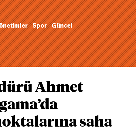
Yönetimler
Spor
Güncel
dürü Ahmet
rgama’da
oktalarına saha