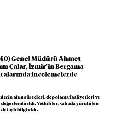
TMO) Genel Müdürü Ahmet 
m Çalar, İzmir’in Bergama 
talarında incelemelerde 
erin alım süreçleri, depolama faaliyetleri ve 
ğerlendirildi. Yetkililer, sahada yürütülen 
etaylı bilgi aldı.