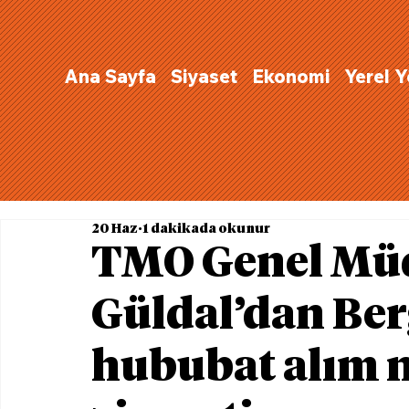
Ana Sayfa
Siyaset
Ekonomi
Yerel 
20 Haz
1 dakikada okunur
TMO Genel Mü
Güldal’dan Be
hububat alım n