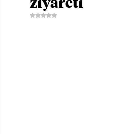
ziyareti
5 üzerinden NaN yıldız