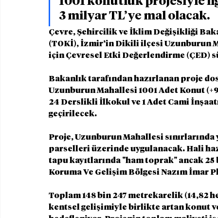
1001 konutluk projesiyle ilg
3 milyar TL’ye mal olacak.
Çevre, Şehircilik ve İklim Değişikliği Bak
(TOKİ), İzmir’in Dikili ilçesi Uzunburun 
için Çevresel Etki Değerlendirme (ÇED) sü
Bakanlık tarafından hazırlanan proje dosya
Uzunburun Mahallesi 1001 Adet Konut (+9k
24 Derslikli İlkokul ve 1 Adet Cami İnşaat
geçirilecek.
Proje, Uzunburun Mahallesi sınırlarında yer
parselleri üzerinde uygulanacak. Hali ha
tapu kayıtlarında "ham toprak" ancak 25 b
Koruma Ve Gelişim Bölgesi Nazım İmar Pla
Toplam 148 bin 247 metrekarelik (14,82 h
kentsel gelişimiyle birlikte artan konut v