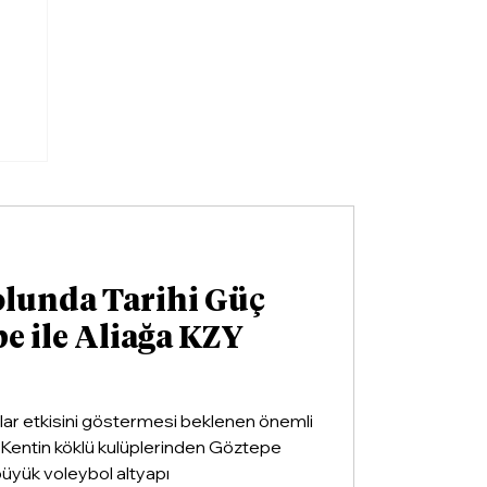
a
olunda Tarihi Güç
pe ile Aliağa KZY
llar etkisini göstermesi beklenen önemli
ldi. Kentin köklü kulüplerinden Göztepe
 büyük voleybol altyapı