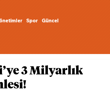
Yönetimler
Spor
Güncel
’ye 3 Milyarlık
lesi!