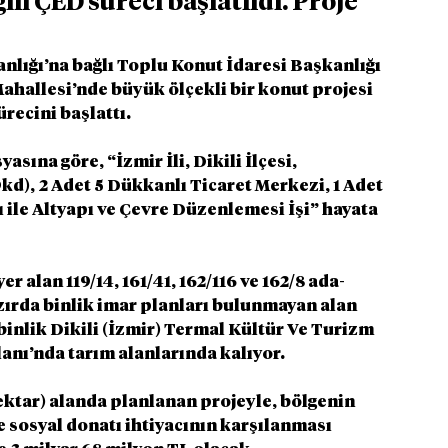
ili ÇED süreci başlatıldı. Proje 
anlığı’na bağlı Toplu Konut İdaresi Başkanlığı 
Mahallesi’nde büyük ölçekli bir konut projesi 
recini başlattı.
sına göre, “İzmir İli, Dikili İlçesi, 
d), 2 Adet 5 Dükkanlı Ticaret Merkezi, 1 Adet 
ı ile Altyapı ve Çevre Düzenlemesi İşi” hayata 
 alan 119/14, 161/41, 162/116 ve 162/8 ada-
zırda binlik imar planları bulunmayan alan 
inlik Dikili (İzmir) Termal Kültür Ve Turizm 
nı’nda tarım alanlarında kalıyor.
ektar) alanda planlanan projeyle, bölgenin 
e sosyal donatı ihtiyacının karşılanması 