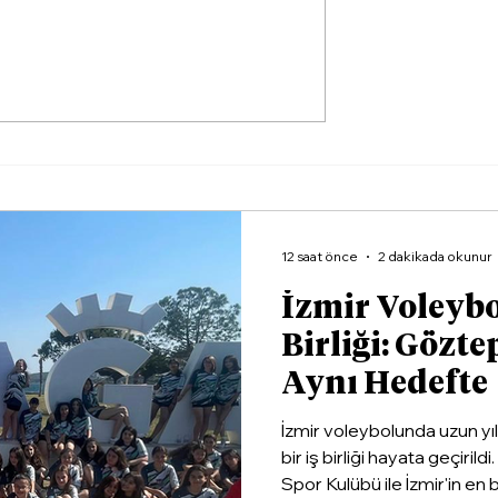
a Yazın Rotası
İlkay Çiçek'ten Savcılığ
Suç Duyurusu: 'Yapay
Zekâyla Üretilmiş
Yazışmalar'
12 saat önce
2 dakikada okunur
İzmir Voleyb
Birliği: Gözte
Aynı Hedefte
İzmir voleybolunda uzun yı
bir iş birliği hayata geçiri
Spor Kulübü ile İzmir'in en