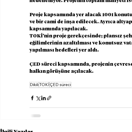
hedefleniyor. Projenin toplam maliyeti is
Proje kapsamında yer alacak 1001 konutun 
ve bir cami de inşa edilecek. Ayrıca altya
kapsamında yapılacak.
TOKİ’nin proje gerekçesinde; plansız şe
eğilimlerinin azaltılması ve konutsuz vat
yapılması hedefleri yer aldı.
ÇED süreci kapsamında, projenin çevresel
halkın görüşüne açılacak.
Dikili
TOKİ
ÇED süreci