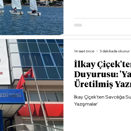
14 saat önce
3 dakikada okunur
İlkay Çiçek'te
Duyurusu: 'Y
Üretilmiş Yaz
İlkay Çiçek'ten Savcılığa 
Yazışmalar'