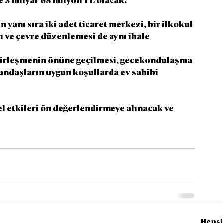
e 3 milyar 68 milyon TL olacak.
yanı sıra iki adet ticaret merkezi, bir ilkokul 
pı ve çevre düzenlemesi de aynı ihale 
hirleşmenin önüne geçilmesi, gecekondulaşma 
andaşların uygun koşullarda ev sahibi 
 etkileri ön değerlendirmeye alınacak ve 
Hepsi