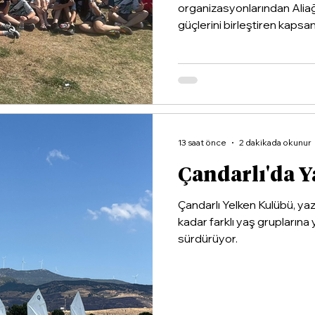
organizasyonlarından Alia
güçlerini birleştiren kapsaml
13 saat önce
2 dakikada okunur
Çandarlı'da Y
Çandarlı Yelken Kulübü, ya
kadar farklı yaş gruplarına 
sürdürüyor.