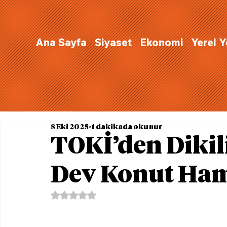
Ana Sayfa
Siyaset
Ekonomi
Yerel 
8 Eki 2025
1 dakikada okunur
TOKİ’den Dikili
Dev Konut Ham
5 üzerinden NaN yıldız