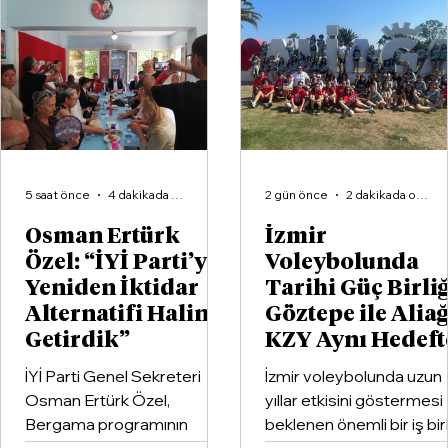
İzmir’de 3 Milyarlık Dev İmza
5 saat önce
4 dakikada okunur
2 gün önce
2 dakikada okunur
Osman Ertürk
İzmir
Özel: “İYİ Parti’yi
Voleybolunda
Yeniden İktidar
Tarihi Güç Birliğ
Alternatifi Haline
Göztepe ile Alia
Getirdik”
KZY Aynı Hedeft
İYİ Parti Genel Sekreteri
İzmir voleybolunda uzun
Osman Ertürk Özel,
yıllar etkisini göstermesi
Bergama programının
beklenen önemli bir iş birl
ardından geldiği Dikili’de
hayata geçirildi. Kentin k