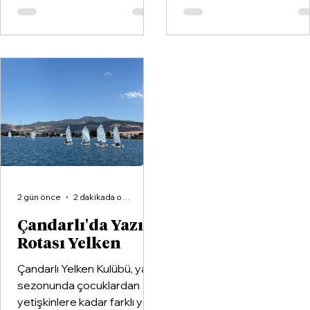
partisinin ilçe teşkilatıyla
kulüplerinden Göztepe
buluştu.
Spor Kulübü ile İzmir'in e
büyük voleybol altyapı
organizasyonlarından
Aliağa KZY Spor Kulübü,
voleybol branşında güçle
birleştiren kapsamlı bir iş
birliği protokolüne imza at
2 gün önce
2 dakikada okunur
Çandarlı'da Yazın
Rotası Yelken
Çandarlı Yelken Kulübü, yaz
sezonunda çocuklardan
yetişkinlere kadar farklı yaş