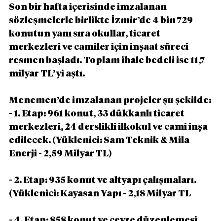
Son bir hafta içerisinde imzalanan 
sözleşmelerle birlikte İzmir’de 4 bin 729 
konutun yanı sıra okullar, ticaret 
merkezleri ve camiler için inşaat süreci 
resmen başladı. Toplam ihale bedeli ise 11,7 
milyar TL’yi aştı.
Menemen’de imzalanan projeler şu şekilde:
- 1. Etap: 961 konut, 33 dükkanlı ticaret 
merkezleri, 24 derslikli ilkokul ve cami inşa 
edilecek. (Yüklenici: Sam Teknik & Mila 
Enerji - 2,59 Milyar TL)
- 2. Etap: 935 konut ve altyapı çalışmaları. 
(Yüklenici: Kayasan Yapı - 2,18 Milyar TL
- 4. Etap: 858 konut ve çevre düzenlemesi. 