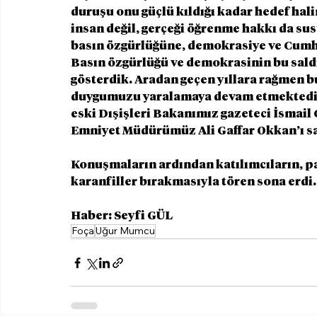
duruşu onu güçlü kıldığı kadar hedef halin
insan değil, gerçeği öğrenme hakkı da sust
basın özgürlüğüne, demokrasiye ve Cumhur
Basın özgürlüğü ve demokrasinin bu sald
gösterdik. Aradan geçen yıllara rağmen bu
duygumuzu yaralamaya devam etmektedir.
eski Dışişleri Bakanımız gazeteci İsmail C
Emniyet Müdürümüz Ali Gaffar Okkan’ı sa
Konuşmaların ardından katılımcıların, 
karanfiller bırakmasıyla tören sona erdi.
Haber: Seyfi GÜL
Foça
Uğur Mumcu