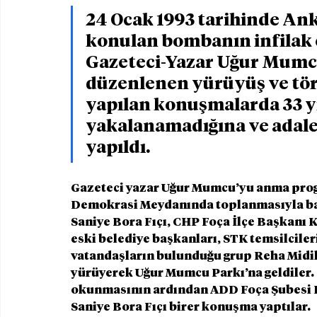
24 Ocak 1993 tarihinde Ank
konulan bombanın infilak e
Gazeteci-Yazar Uğur Mumcu 
düzenlenen yürüyüş ve tör
yapılan konuşmalarda 33 yı
yakalanamadığına ve adale
yapıldı.
Gazeteci yazar Uğur Mumcu’yu anma progr
Demokrasi Meydanında toplanmasıyla baş
Saniye Bora Fıçı, CHP Foça İlçe Başkanı K
eski belediye başkanları, STK temsilcile
vatandaşların bulunduğu grup Reha Midil
yürüyerek Uğur Mumcu Parkı’na geldiler. S
okunmasının ardından ADD Foça Şubesi B
Saniye Bora Fıçı birer konuşma yaptılar. 