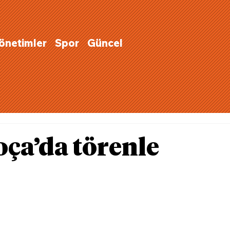
Yönetimler
Spor
Güncel
ça’da törenle