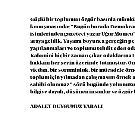
Güçlü bir toplumun özgür basınla mümkün
konuşmasında; “Bugün burada Demokrasi
isimlerinden gazeteci yazar Uğur Mumcu’y
araya geldik. Yaşamı boyunca gerçeğin peşi
yapılanmaları ve toplumu tehdit eden oda
Kalemini hiçbir zaman çıkar odaklarına t
hakkını her şeyin üzerinde tutmuştur. Onun
vicdan, bir sorumluluk, bir mücadele örneğ
toplum için yılmadan çalışmasını örnek al
sahibi olunmaz” sözü bugünde yolumuzu 
bilgiye dayalı, düşünen insanlar ve özgür
ADALET DUYGUMUZ YARALI