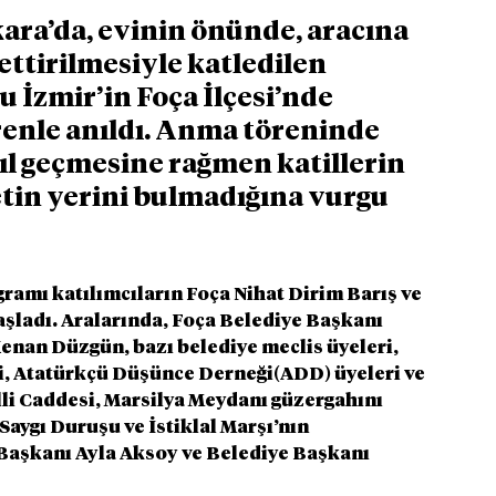
ara’da, evinin önünde, aracına 
ttirilmesiyle katledilen 
İzmir’in Foça İlçesi’nde 
enle anıldı. Anma töreninde 
l geçmesine rağmen katillerin 
tin yerini bulmadığına vurgu 
amı katılımcıların Foça Nihat Dirim Barış ve 
ladı. Aralarında, Foça Belediye Başkanı 
enan Düzgün, bazı belediye meclis üyeleri, 
ri, Atatürkçü Düşünce Derneği(ADD) üyeleri ve 
li Caddesi, Marsilya Meydanı güzergahını 
aygı Duruşu ve İstiklal Marşı’nın 
aşkanı Ayla Aksoy ve Belediye Başkanı 