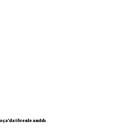
ça’da törenle anıldı