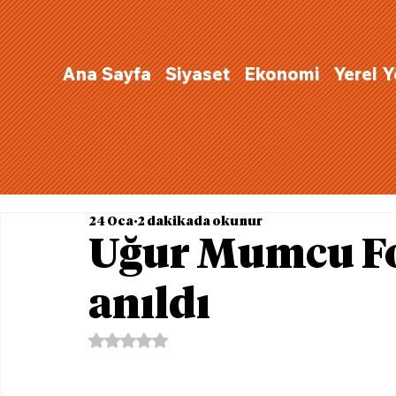
Ana Sayfa
Siyaset
Ekonomi
Yerel 
24 Oca
2 dakikada okunur
Uğur Mumcu Fo
anıldı
5 üzerinden NaN yıldız