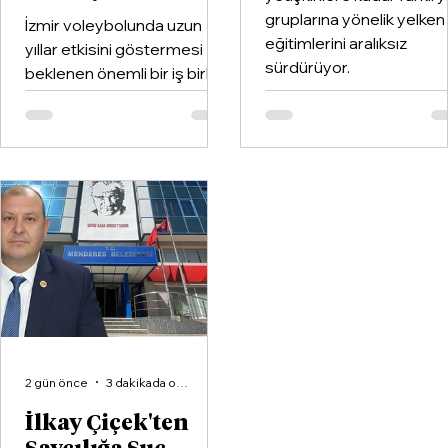
gruplarına yönelik yelken
İzmir voleybolunda uzun
eğitimlerini aralıksız
yıllar etkisini göstermesi
sürdürüyor.
beklenen önemli bir iş birliği
hayata geçirildi. Kentin köklü
kulüplerinden Göztepe
Spor Kulübü ile İzmir'in en
büyük voleybol altyapı
organizasyonlarından
Aliağa KZY Spor Kulübü,
voleybol branşında güçlerini
birleştiren kapsamlı bir iş
birliği protokolüne imza attı.
2 gün önce
3 dakikada okunur
İlkay Çiçek'ten