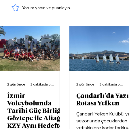
Yorum yapın ve puanlayın...
Çandarlı'da Yazın Rotası Yelken
2 gün önce
2 dakikada okunur
2 gün önce
2 dakikada okunur
İzmir
Çandarlı'da Yaz
Voleybolunda
Rotası Yelken
Tarihi Güç Birliği:
Çandarlı Yelken Kulübü, y
Göztepe ile Aliağa
sezonunda çocuklardan
KZY Aynı Hedefte
yetişkinlere kadar farklı 