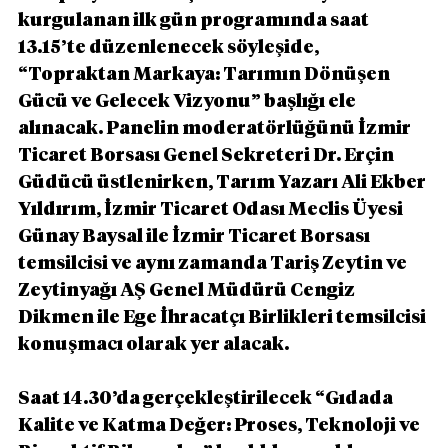
kurgulanan ilk gün programında saat 
13.15’te düzenlenecek söyleşide, 
“Topraktan Markaya: Tarımın Dönüşen 
Gücü ve Gelecek Vizyonu” başlığı ele 
alınacak. Panelin moderatörlüğünü İzmir 
Ticaret Borsası Genel Sekreteri Dr. Erçin 
Güdücü üstlenirken, Tarım Yazarı Ali Ekber 
Yıldırım, İzmir Ticaret Odası Meclis Üyesi 
Günay Baysal ile İzmir Ticaret Borsası 
temsilcisi ve aynı zamanda Tariş Zeytin ve 
Zeytinyağı AŞ Genel Müdürü Cengiz 
Dikmen ile Ege İhracatçı Birlikleri temsilcisi 
konuşmacı olarak yer alacak.
Saat 14.30’da gerçekleştirilecek “Gıdada 
Kalite ve Katma Değer: Proses, Teknoloji ve 