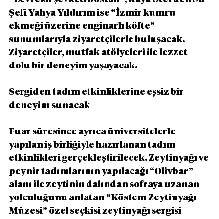
“Levrekli şevketi bostan”, Kaya Otel’den Su 
Şefi Yahya Yıldırım ise “İzmir kumru 
ekmeği üzerine enginarlı köfte” 
sunumlarıyla ziyaretçilerle buluşacak. 
Ziyaretçiler, mutfak atölyeleri ile lezzet 
dolu bir deneyim yaşayacak.
Sergiden tadım etkinliklerine eşsiz bir 
deneyim sunacak
Fuar süresince ayrıca üniversitelerle 
yapılan iş birliğiyle hazırlanan tadım 
etkinlikleri gerçekleştirilecek. Zeytinyağı ve 
peynir tadımlarının yapılacağı “Olivbar” 
alanı ile zeytinin dalından sofraya uzanan 
yolculuğunu anlatan “Köstem Zeytinyağı 
Müzesi” özel seçkisi zeytinyağı sergisi 