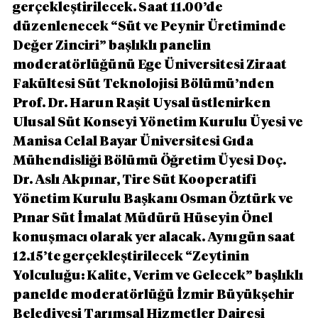
gerçekleştirilecek. Saat 11.00’de 
düzenlenecek “Süt ve Peynir Üretiminde 
Değer Zinciri” başlıklı panelin 
moderatörlüğünü Ege Üniversitesi Ziraat 
Fakültesi Süt Teknolojisi Bölümü’nden 
Prof. Dr. Harun Raşit Uysal üstlenirken 
Ulusal Süt Konseyi Yönetim Kurulu Üyesi ve 
Manisa Celal Bayar Üniversitesi Gıda 
Mühendisliği Bölümü Öğretim Üyesi Doç. 
Dr. Aslı Akpınar, Tire Süt Kooperatifi 
Yönetim Kurulu Başkanı Osman Öztürk ve 
Pınar Süt İmalat Müdürü Hüseyin Önel 
konuşmacı olarak yer alacak. Aynı gün saat 
12.15’te gerçekleştirilecek “Zeytinin 
Yolculuğu: Kalite, Verim ve Gelecek” başlıklı 
panelde moderatörlüğü İzmir Büyükşehir 
Belediyesi Tarımsal Hizmetler Dairesi 