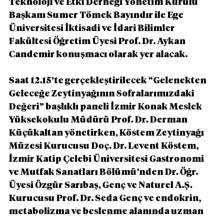
Teknoloji ve Etki Derneği Yönetim Kurulu 
Başkanı Sumer Tömek Bayındır ile Ege 
Üniversitesi İktisadi ve İdari Bilimler 
Fakültesi Öğretim Üyesi Prof. Dr. Aykan 
Candemir konuşmacı olarak yer alacak.
Saat 12.15’te gerçekleştirilecek “Gelenekten 
Geleceğe Zeytinyağının Sofralarımızdaki 
Değeri” başlıklı paneli İzmir Konak Meslek 
Yüksekokulu Müdürü Prof. Dr. Derman 
Küçükaltan yönetirken, Köstem Zeytinyağı 
Müzesi Kurucusu Doç. Dr. Levent Köstem, 
İzmir Katip Çelebi Üniversitesi Gastronomi 
ve Mutfak Sanatları Bölümü’nden Dr. Öğr. 
Üyesi Özgür Sarıbaş, Genç ve Naturel A.Ş. 
Kurucusu Prof. Dr. Seda Genç ve endokrin, 
metabolizma ve beslenme alanında uzman 