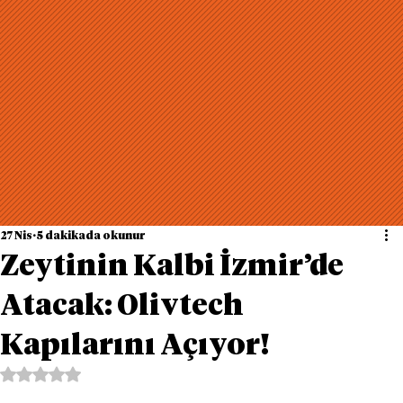
27 Nis
5 dakikada okunur
Zeytinin Kalbi İzmir’de
Atacak: Olivtech
Kapılarını Açıyor!
5 üzerinden NaN yıldız