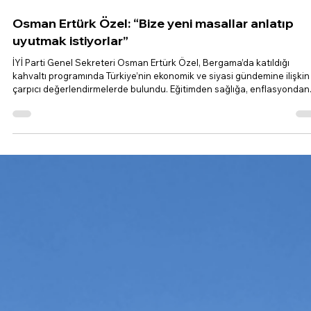
8 saat önce
11 dakikada okunur
Osman Ertürk Özel: “Bize yeni masallar anlatıp
uyutmak istiyorlar”