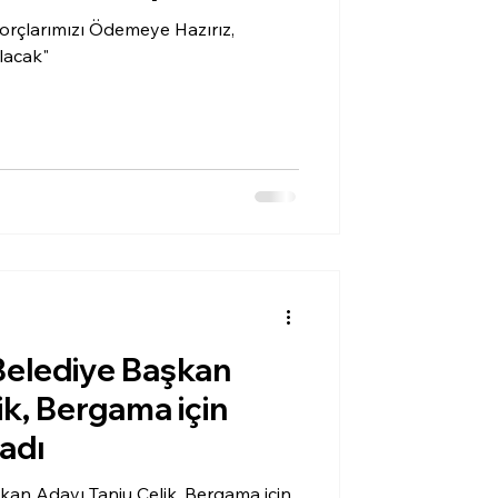
Borçlarımızı Ödemeye Hazırız,
lacak"
elediye Başkan
ik, Bergama için
ladı
an Adayı Tanju Çelik, Bergama için