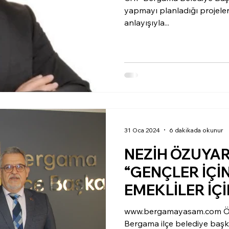
yapmayı planladığı projeleri
anlayışıyla...
31 Oca 2024
6 dakikada okunur
NEZİH ÖZUYAR
“GENÇLER İÇİ
EMEKLİLER İÇ
VE ENGELSİZ 
www.bergamayasam.com Özel
Bergama ilçe belediye başk