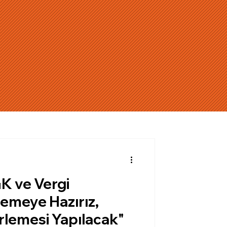
GK ve Vergi
demeye Hazırız,
rlemesi Yapılacak"