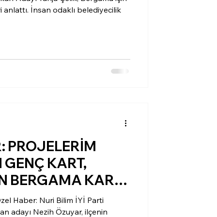
 anlattı. İnsan odaklı belediyecilik
: PROJELERİM
N GENÇ KART,
İN BERGAMA KART
KÖY”
 Haber: Nuri Bilim İYİ Parti
an adayı Nezih Özuyar, ilçenin