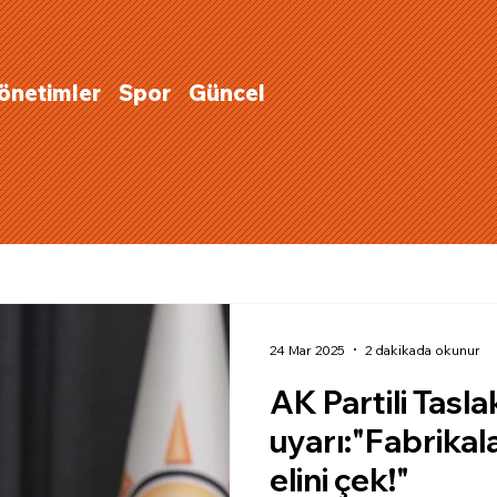
Yönetimler
Spor
Güncel
24 Mar 2025
2 dakikada okunur
AK Partili Tasl
uyarı:"Fabrikal
elini çek!"