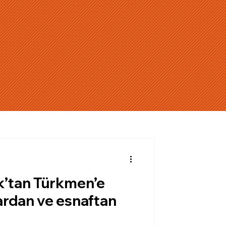
ak’tan Türkmen’e
ardan ve esnaftan