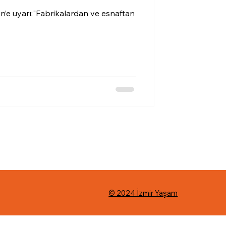
en’e uyarı:"Fabrikalardan ve esnaftan
© 2024 İzmir Yaşam