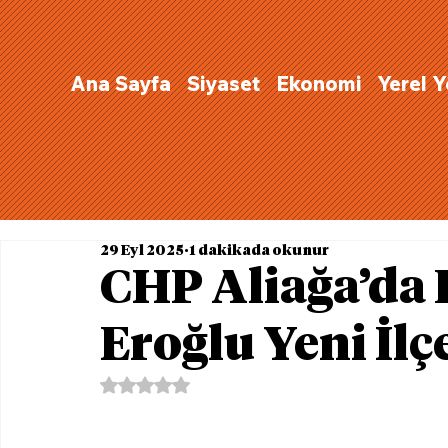
Ana Sayfa
Siyaset
Ekonomi
Yerel 
29 Eyl 2025
1 dakikada okunur
CHP Aliağa’da 
Eroğlu Yeni İlç
5 üzerinden NaN yıldız