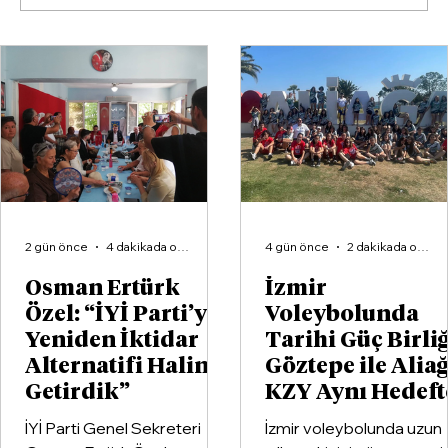
İzmir Voleybolunda Tarihi Güç
Birliği: Göztepe ile Aliağa KZY Aynı
Hedefte
2 gün önce
4 dakikada okunur
4 gün önce
2 dakikada okunur
Osman Ertürk
İzmir
Özel: “İYİ Parti’yi
Voleybolunda
Yeniden İktidar
Tarihi Güç Birliğ
Alternatifi Haline
Göztepe ile Alia
Getirdik”
KZY Aynı Hedeft
İYİ Parti Genel Sekreteri
İzmir voleybolunda uzun