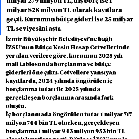
milyar 279 milyon TL, dış borç ise 1 
milyar 828 milyon TL olarak kayıtlara 
geçti. Kurumun bütçe gideri ise 25 milyar 
TL seviyesini aştı.
İzmir Büyükşehir Belediyesi’ne bağlı 
İZSU’nun Bütçe Kesin Hesap Cetvellerinde 
yer alan verilere göre, kurumun 2025 yılı 
mali tablosunda borçlanma ve bütçe 
giderleri öne çıktı. Cetvellere yansıyan 
kayıtlarda, 2024 yılında öngörülen iç 
borçlanma tutarı ile 2025 yılında 
gerçekleşen borçlanma arasında fark 
oluştu.
İç borçlanmada öngörülen tutar 1 milyar 717 
milyon 744 bin TL olurken, gerçekleşen 
borçlanma 1 milyar 943 milyon 953 bin TL 