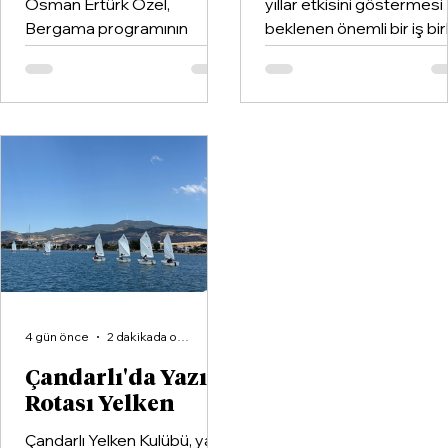
Osman Ertürk Özel,
yıllar etkisini göstermesi
Bergama programının
beklenen önemli bir iş birl
ardından geldiği Dikili’de
hayata geçirildi. Kentin k
partisinin ilçe teşkilatıyla
kulüplerinden Göztepe
buluştu.
Spor Kulübü ile İzmir'in e
büyük voleybol altyapı
organizasyonlarından
Aliağa KZY Spor Kulübü,
voleybol branşında güçle
birleştiren kapsamlı bir iş
birliği protokolüne imza at
4 gün önce
2 dakikada okunur
Çandarlı'da Yazın
Rotası Yelken
Çandarlı Yelken Kulübü, yaz