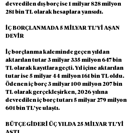
devredilen dış borç ise 1 milyar 828 milyon 
281 bin TL olarak hesaplara yansıdı.
İÇ BORÇLANMADA 5 MİLYAR TL’Yİ AŞAN 
DEVİR
İç borçlanma kaleminde geçen yıldan 
aktarılan tutar 3 milyar 335 milyon 647 bin 
TL olarak kayıtlara geçti. Yıl içine aktarılan 
tutar ise 5 milyar 44 milyon 161 bin TL oldu.
Ödenen iç borç 3 milyar 100 milyon 207 bin 
TL olarak gerçekleşirken, 2026 yılına 
devredilen iç borç tutarı 5 milyar 279 milyon 
601 bin TL’ye ulaştı.
BÜTÇE GİDERİ ÜÇ YILDA 25 MİLYAR TL’Yİ 
AŞTI