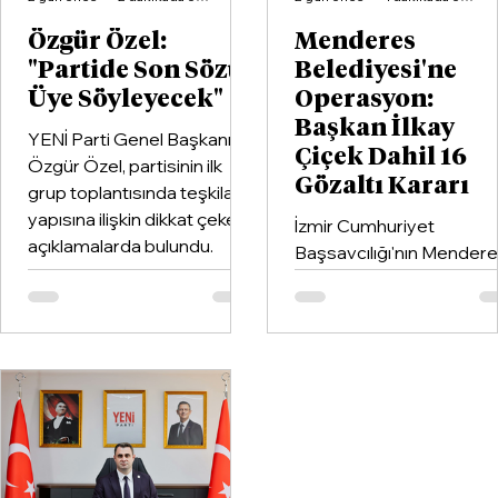
Özgür Özel:
Menderes
"Partide Son Sözü
Belediyesi'ne
Üye Söyleyecek"
Operasyon:
Başkan İlkay
YENİ Parti Genel Başkanı
Çiçek Dahil 16
Özgür Özel, partisinin ilk
Gözaltı Kararı
grup toplantısında teşkilat
yapısına ilişkin dikkat çeken
İzmir Cumhuriyet
açıklamalarda bulundu.
Başsavcılığı'nın Mender
Belediyesi'ne yönelik
yürüttüğü soruşturma
kapsamında Belediye
Başkanı İlkay Çiçek'in de
aralarında bulunduğu 16
şüpheli hakkında gözaltı
kararı verildi.