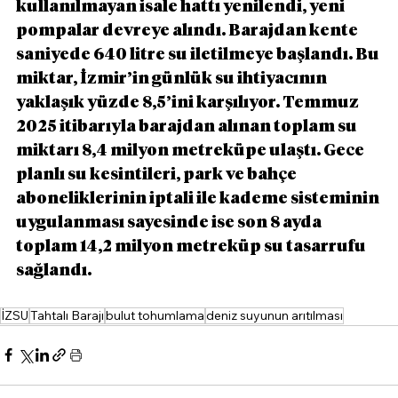
kullanılmayan isale hattı yenilendi, yeni 
pompalar devreye alındı. Barajdan kente 
saniyede 640 litre su iletilmeye başlandı. Bu 
miktar, İzmir’in günlük su ihtiyacının 
yaklaşık yüzde 8,5’ini karşılıyor. Temmuz 
2025 itibarıyla barajdan alınan toplam su 
miktarı 8,4 milyon metreküpe ulaştı. Gece 
planlı su kesintileri, park ve bahçe 
aboneliklerinin iptali ile kademe sisteminin 
uygulanması sayesinde ise son 8 ayda 
toplam 14,2 milyon metreküp su tasarrufu 
sağlandı.
İZSU
Tahtalı Barajı
bulut tohumlama
deniz suyunun arıtılması