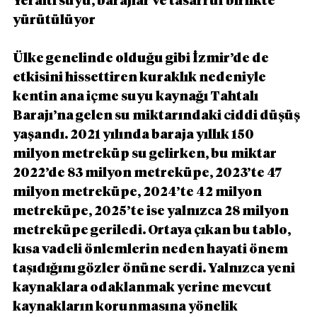
Yeraltı suyu, barajlar ve tasarruf birlikte 
yürütülüyor
Ülke genelinde olduğu gibi İzmir’de de 
etkisini hissettiren kuraklık nedeniyle 
kentin ana içme suyu kaynağı Tahtalı 
Barajı’na gelen su miktarındaki ciddi düşüş 
yaşandı. 2021 yılında baraja yıllık 150 
milyon metreküp su gelirken, bu miktar 
2022’de 83 milyon metreküpe, 2023’te 47 
milyon metreküpe, 2024’te 42 milyon 
metreküpe, 2025’te ise yalnızca 28 milyon 
metreküpe geriledi. Ortaya çıkan bu tablo, 
kısa vadeli önlemlerin neden hayati önem 
taşıdığını gözler önüne serdi. Yalnızca yeni 
kaynaklara odaklanmak yerine mevcut 
kaynakların korunmasına yönelik 