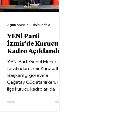
2 gün önce
2 dakikada okunur
YENİ Parti
İzmir'de Kurucu
Kadro Açıklandı
YENİ Parti Genel Merkezi
tarafından İzmir Kurucu İl
Başkanlığı görevine
Çağatay Güç atanırken, il ve
ilçe kurucu kadroları da
netleşti.