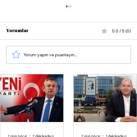
0.0 / 5 (0)
Yorumlar
Yorum yapın ve puanlayın...
Menderes Belediyesi'ne Operasyon:
Başkan İlkay Çiçek Dahil 16 Gözaltı
Kararı
2 gün önce
2 dakikada okunur
2 gün önce
1 dakikada okunur