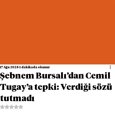
17 Ağu 2025
1 dakikada okunur
Şebnem Bursalı’dan Cemil
Tugay’a tepki: Verdiği sözü
tutmadı
5 üzerinden NaN yıldız