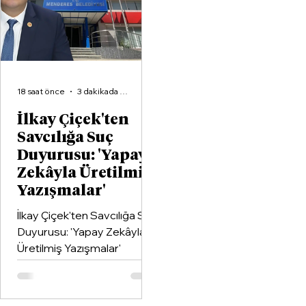
birleştiren kapsamlı bir iş
birliği protokolüne imza attı.
18 saat önce
3 dakikada okunur
İlkay Çiçek'ten
Savcılığa Suç
Duyurusu: 'Yapay
Zekâyla Üretilmiş
Yazışmalar'
İlkay Çiçek'ten Savcılığa Suç
Duyurusu: 'Yapay Zekâyla
Üretilmiş Yazışmalar'