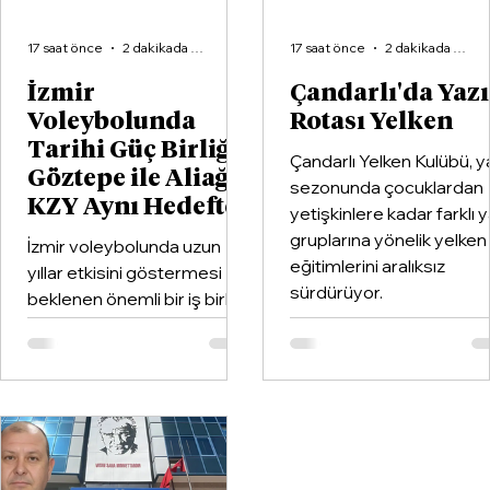
17 saat önce
2 dakikada okunur
17 saat önce
2 dakikada okunur
İzmir
Çandarlı'da Yaz
Voleybolunda
Rotası Yelken
Tarihi Güç Birliği:
Çandarlı Yelken Kulübü, y
Göztepe ile Aliağa
sezonunda çocuklardan
KZY Aynı Hedefte
yetişkinlere kadar farklı 
gruplarına yönelik yelken
İzmir voleybolunda uzun
eğitimlerini aralıksız
yıllar etkisini göstermesi
sürdürüyor.
beklenen önemli bir iş birliği
hayata geçirildi. Kentin köklü
kulüplerinden Göztepe
Spor Kulübü ile İzmir'in en
büyük voleybol altyapı
organizasyonlarından
Aliağa KZY Spor Kulübü,
voleybol branşında güçlerini