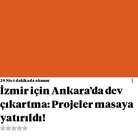
29 Nis
1 dakikada okunur
İzmir için Ankara’da dev
çıkartma: Projeler masaya
yatırıldı!
5 üzerinden NaN yıldız