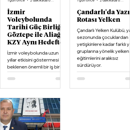
1 gün önce
2 dakikada okunur
1 gün önce
2 dakikada okunur
İzmir
Çandarlı'da Yaz
Voleybolunda
Rotası Yelken
Tarihi Güç Birliği:
Çandarlı Yelken Kulübü, y
Göztepe ile Aliağa
sezonunda çocuklardan
KZY Aynı Hedefte
yetişkinlere kadar farklı 
gruplarına yönelik yelken
İzmir voleybolunda uzun
eğitimlerini aralıksız
yıllar etkisini göstermesi
sürdürüyor.
beklenen önemli bir iş birliği
hayata geçirildi. Kentin köklü
kulüplerinden Göztepe
Spor Kulübü ile İzmir'in en
büyük voleybol altyapı
organizasyonlarından
Aliağa KZY Spor Kulübü,
voleybol branşında güçlerini
birleştiren kapsamlı bir iş
birliği protokolüne imza attı.